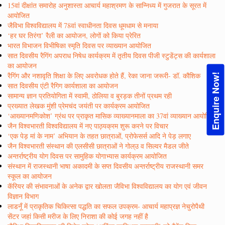
15वां दीक्षांत समारोह अनुशास्ता आचार्य महाश्रमण के सान्निध्य में गुजरात के सूरत में
आयोजित
जैविभा विश्वविद्यालय में 78वां स्वाधीनता दिवस धूमधाम से मनाया
‘हर घर तिरंगा’ रैली का आयोजन, लोगों को किया प्रेरित
भारत विभाजन विभीषिका स्मृति दिवस पर व्याख्यान आयोजित
सात दिवसीय रैगिंग अपराध निषेध कार्यक्रम में तृतीय दिवस पीजी स्टुडेंट्स की कार्यशाला
का आयोजन
रैगिंग और नशावृति शिक्षा के लिए अवरोधक होते हैं, रेका जाना जरूरी- डॉ. कौशिक
Enquire Now!
सात दिवसीय एंटी रैगिग कार्यशाला का आयोजन
सामान्य ज्ञान प्रतियोगिता में स्वामी, ठोलिया व बुरड़क तीनों प्रथम रही
प्रख्यात लेखक मुंशी प्रेमचंद जयंती पर कार्यक्रम आयोजित
‘आख्यानमणिकोश’ ग्रंथ पर प्राकृत मासिक व्याख्यानमाला का 37वां व्याख्यान आयोजित
जैन विश्वभारती विश्वविद्यालय में नए पाठ्यक्रम शुरू करने पर विचार
‘एक पेड़ मां के नाम’ अभियान के तहत छात्राओं, प्रोफेसर्स आदि ने पेड़ लगाए
जैन विश्वभारती संस्थान की एलसीसी छात्राओं ने गोल्उ व सिल्वर मैडल जीते
अन्तर्राष्ट्रीय योग दिवस पर सामुहिक योगाभ्यास कार्यक्रम आयोजित
संस्थान में राजस्थानी भाषा अकादमी के सप्त दिवसीय अन्तर्राष्ट्रीय राजस्थानी समर
स्कूल का आयोजन
कॅरियर की संभावनाओं के अनेक द्वार खोलता जैविभा विश्वविद्यालय का योग एवं जीवन
विज्ञान विभाग
लाडनूँ में प्राकृतिक चिकित्सा पद्धति का सफल उपक्रम- आचार्य महाप्रज्ञ नेचुरोपैथी
सेंटर जहां किसी मरीज के लिए निराशा की कोई जगह नहीं है