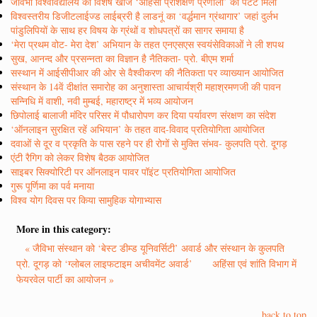
जैविभा विश्वविद्यालय की विशेष खोज ‘अहिंसा प्रशिक्षण प्रणाली’ को पैटेंट मिला
विश्वस्तरीय डिजीटलाईज्ड लाईब्ररी है लाडनूं का ‘वर्द्धमान ग्रंथागार’ जहां दुर्लभ
पांडुलिपियों के साथ हर विषय के ग्रंथों व शोधपत्रों का सागर समाया है
‘मेरा प्रथम वोट- मेरा देश’ अभियान के तहत एनएसएस स्वयंसेविकाओं ने ली शपथ
सुख, आनन्द और प्रसन्नता का विज्ञान है नैतिकता- प्रो. बीएम शर्मा
सस्थान में आईसीपीआर की ओर से वैश्वीकरण की नैतिकता पर व्याख्यान आयोजित
संस्थान के 14वें दीक्षांत समारोह का अनुशास्ता आचार्यश्री महाश्रमणजी की पावन
सन्निधि में वाशी, नवी मुम्बई, महाराष्ट्र में भव्य आयोजन
छिपोलाई बालाजी मंदिर परिसर में पौधारोपण कर दिया पर्यावरण संरक्षण का संदेश
‘ऑनलाइन सुरक्षित रहें अभियान’ के तहत वाद-विवाद प्रतियोगिता आयोजित
दवाओं से दूर व प्रकृति के पास रहने पर ही रोगों से मुक्ति संभव- कुलपति प्रो. दूगड़
एंटी रैगिग को लेकर विशेष बैठक आयोजित
साइबर सिक्योरिटी पर ऑनलाइन पावर पॉइंट प्रतियोगिता आयोजित
गुरू पूर्णिमा का पर्व मनाया
विश्व योग दिवस पर किया सामुहिक योगाभ्यास
More in this category:
« जैविभा संस्थान को ‘बेस्ट डीम्ड यूनिवर्सिटी’ अवार्ड और संस्थान के कुलपति
प्रो. दूगड़ को ‘ग्लोबल लाइफटाइम अचीवमेंट अवार्ड’
अहिंसा एवं शांति विभाग में
फेयरवेल पार्टी का आयोजन »
back to top