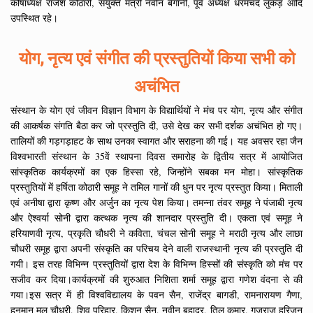
कोषाध्यक्ष राजेश कोठारी, संयुक्त मंत्री नवीन बैंगानी, पूर्व अध्यक्ष धरमचंद लुंकड़ आदि
उपस्थित रहे।
योग, नृत्य एवं संगीत की प्रस्तुतियों किया सभी को
अचंभित
संस्थान के योग एवं जीवन विज्ञान विभाग के विद्यार्थियों ने मंच पर योग, नृत्य और संगीत
की आकर्षक संगति बैठा कर जो प्रस्तुति दी, उसे देख कर सभी दर्शक अचंभित हो गए।
तालियों की गड़गड़ाहट के साथ उनका स्वागत और सराहना की गई। यह अवसर रहा जैन
विश्वभारती संस्थान के 35वें स्थापना दिवस समारोह के द्वितीय सत्र में आयोजित
सांस्कृतिक कार्यक्रमों का एक हिस्सा रहे, जिन्होंने सबका मन मोहा। सांस्कृतिक
प्रस्तुतियों में हर्षिता कोठारी समूह ने तमिल गानों की धुन पर नृत्य प्रस्तुत किया। मिताली
एवं अनीषा द्वारा कृष्ण और अर्जुन का नृत्य पेश किया। तमन्ना तंवर समूह ने पंजाबी नृत्य
और ऐश्वर्या सोनी द्वारा कत्थक नृत्य की शानदार प्रस्तुति दी। एकता एवं समूह ने
हरियाणवी नृत्य, प्रकृति चौधरी ने कविता, चंचल सोनी समूह ने मराठी नृत्य और लाछा
चौधरी समूह द्वारा अपनी संस्कृति का परिचय देने वाली राजस्थानी नृत्य की प्रस्तुति दी
गयी। इस तरह विभिन्न प्रस्तुतियों द्वारा देश के विभिन्न हिस्सों की संस्कृति को मंच पर
सजीव कर दिया।कार्यक्रमों की शुरुआत निशिता शर्मा समूह द्वारा गणेश वंदना से की
गया।इस सत्र में ही विश्वविद्यालय के पवन सैन, राजेंद्र बागडी, रामनारायण गैणा,
हनुमान मल चौधरी, शिव परिहार, किशन सैन, नवीन बहादुर, तिल कुमार, गजराज हरिजन