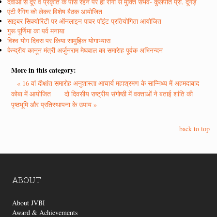
दवाओं से दूर व प्रकृति के पास रहने पर ही रोगों से मुक्ति संभव- कुलपति प्रो. दूगड़
एंटी रैगिग को लेकर विशेष बैठक आयोजित
साइबर सिक्योरिटी पर ऑनलाइन पावर पॉइंट प्रतियोगिता आयोजित
गुरू पूर्णिमा का पर्व मनाया
विश्व योग दिवस पर किया सामुहिक योगाभ्यास
केन्द्रीय कानून मंत्री अर्जुनराम मेघवाल का समारेाह पूर्वक अभिनन्दन
More in this category:
« 16 वां दीक्षांत समारोह अनुशास्ता आचार्य महाश्रमण के सान्निध्य में अहमदाबाद
कोबा में आयोजित
दो दिवसीय राष्ट्रीय संगोष्ठी में वक्ताओं ने बताई शांति की
पृष्ठभूमि और प्रतिस्थापना के उपाय »
back to top
ABOUT
About JVBI
Award & Achievements