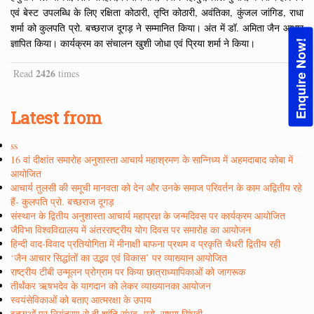
एवं बेस्ट उपलब्धि के लिए रक्षिता कोठारी, तृप्ति कोठारी, अवंतिका, कुंजल जांगिड, राधा
शर्मा को कुलपति प्रो. बच्छराज दूगड़ ने सम्मानित किया। अंत में डॉ. अमिता जैन आभार
ज्ञापित किया। कार्यक्रम का संचालन खुशी जोधा एवं प्रिया शर्मा ने किया।
Enquire Now!
2426
Read
times
Latest from
ss
16 वां दीक्षांत समारोह अनुशास्ता आचार्य महाश्रमण के सान्निध्य में अहमदाबाद कोबा में
आयोजित
आचार्य तुलसी की समूची मानवता को देन और उनके समाज परिवर्तन के काम अद्वितीय रहे
हैं- कुलपति प्रो. बच्छराज दूगड़
संस्थान के द्वितीय अनुशास्ता आचार्य महाप्रज्ञ के जन्मदिवस पर कार्यक्रम आयोजित
जैविभा विश्वविद्यालय में अंतरराष्ट्रीय योग दिवस पर समारोह का आयोजन
हिन्दी वाद-विवाद प्रतियोगिता में मीनाक्षी बाफना प्रथम व प्रकृति चैधरी द्वितीय रही
‘जैन आचार सिद्धांतों का उद्भव एवं विकास’ पर व्याख्यान आयोजित
राष्ट्रीय टीबी उन्मूलन प्रोग्राम पर किया छात्राध्यापिकाओं को जागरूक
तीर्थंकर ऋषभदेव के यागदान को लेकर व्याख्यानका आयोजन
स्वयंसेविकाओं को बताए आत्मरक्षा के उपाय
इच्छाओं पर नियंत्रण से ही शांति संभव- प्रो. सुषमा सिंघवी,