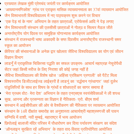
प्रख्यात लेखक मुंशी प्रेमचंद जयंती पर कार्यक्रम आयोजित
‘आख्यानमणिकोश’ ग्रंथ पर प्राकृत मासिक व्याख्यानमाला का 37वां व्याख्यान आयोजित
जैन विश्वभारती विश्वविद्यालय में नए पाठ्यक्रम शुरू करने पर विचार
‘एक पेड़ मां के नाम’ अभियान के तहत छात्राओं, प्रोफेसर्स आदि ने पेड़ लगाए
जैन विश्वभारती संस्थान की एलसीसी छात्राओं ने गोल्उ व सिल्वर मैडल जीते
अन्तर्राष्ट्रीय योग दिवस पर सामुहिक योगाभ्यास कार्यक्रम आयोजित
संस्थान में राजस्थानी भाषा अकादमी के सप्त दिवसीय अन्तर्राष्ट्रीय राजस्थानी समर
स्कूल का आयोजन
कॅरियर की संभावनाओं के अनेक द्वार खोलता जैविभा विश्वविद्यालय का योग एवं जीवन
विज्ञान विभाग
लाडनूँ में प्राकृतिक चिकित्सा पद्धति का सफल उपक्रम- आचार्य महाप्रज्ञ नेचुरोपैथी
सेंटर जहां किसी मरीज के लिए निराशा की कोई जगह नहीं है
जैविभा विश्वविद्यालय की विशेष खोज ‘अहिंसा प्रशिक्षण प्रणाली’ को पैटेंट मिला
विश्वस्तरीय डिजीटलाईज्ड लाईब्ररी है लाडनूं का ‘वर्द्धमान ग्रंथागार’ जहां दुर्लभ
पांडुलिपियों के साथ हर विषय के ग्रंथों व शोधपत्रों का सागर समाया है
‘मेरा प्रथम वोट- मेरा देश’ अभियान के तहत एनएसएस स्वयंसेविकाओं ने ली शपथ
सुख, आनन्द और प्रसन्नता का विज्ञान है नैतिकता- प्रो. बीएम शर्मा
सस्थान में आईसीपीआर की ओर से वैश्वीकरण की नैतिकता पर व्याख्यान आयोजित
संस्थान के 14वें दीक्षांत समारोह का अनुशास्ता आचार्यश्री महाश्रमणजी की पावन
सन्निधि में वाशी, नवी मुम्बई, महाराष्ट्र में भव्य आयोजन
छिपोलाई बालाजी मंदिर परिसर में पौधारोपण कर दिया पर्यावरण संरक्षण का संदेश
‘ऑनलाइन सुरक्षित रहें अभियान’ के तहत वाद-विवाद प्रतियोगिता आयोजित