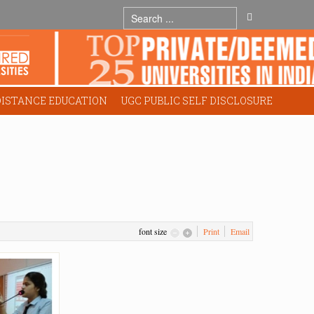
DISTANCE EDUCATION
UGC PUBLIC SELF DISCLOSURE
font size
Print
Email