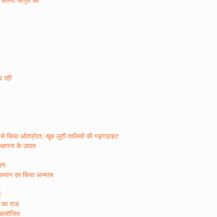
ण चेतना जागृत की
ीय रही
र रस से किया ओतप्रेात, खूब लूटी तालियों की गड़गड़ाहट
िस्थापना के उपाय
्षण
षाध्यान का किया अभ्यास
ई
ा का राज
न आयोजित