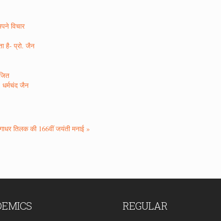
अपने विचार
 है- प्रो. जैन
ोजित
 धर्मचंद जैन
ंगाधर तिलक की 166वीं जयंती मनाई »
DEMICS
REGULAR