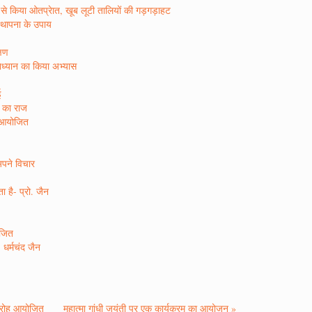
र रस से किया ओतप्रेात, खूब लूटी तालियों की गड़गड़ाहट
िस्थापना के उपाय
्षण
षाध्यान का किया अभ्यास
ई
ा का राज
न आयोजित
अपने विचार
 है- प्रो. जैन
ोजित
 धर्मचंद जैन
 समारोह आयोजित
महात्मा गांधी जयंती पर एक कार्यक्रम का आयोजन »