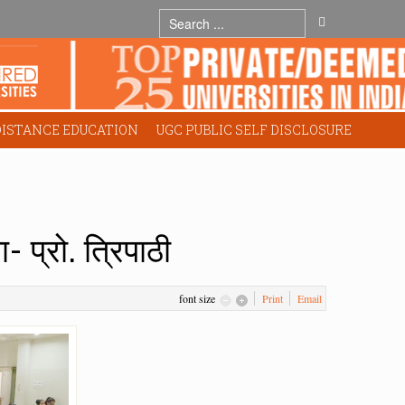
DISTANCE EDUCATION
UGC PUBLIC SELF DISCLOSURE
 प्रो. त्रिपाठी
font size
Print
Email