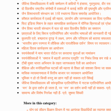
जैविभा विश्वविद्यालय में कवि सम्मेलन में कवियों ने हंसाया, गुदगुदाया, वी
दो दिवसीय राष्ट्रीय संगोष्ठी में वक्ताओं ने बताई शांति की पृष्ठभूमि और प्रत
जैन विश्वभारती संस्थान का 35वें स्थापना दिवस समारोह आयोजित।
कौशल कार्यशाला में एआई की महता, उपयोग और जागरूकता का दिया प्रशिक
फिट इंडिया मिशन के तहत साप्ताहिक कार्यक्रम में यौगिक क्रियाओं एवं प्रेक्
जैन विश्व भारती संस्थान में चल रहे सात दिवसीय शिविर का समापन
छात्राओं के लिए क्विज प्रतियोगिता और भारतीय भाषाओं की जानकारी दी ग
कुलपति प्रो. बच्छराज दूगड़ ने लक्ष्य, लगन और परिश्रम को बताया सफलत
‘भारतीय ज्ञान परम्परा में लौकिक और पारलौकिक दर्शन’ विषय पर व्याख्या
महिला दिवस कार्यक्रम का आयोजन
स्वयंसेवकों ने माय भारत पोर्टल पर करवाया युवाओं का नामांकन
स्वयंसेविकाओं ने ‘समाज में बढती अपराध प्रवृति’ पर निबंध लिख कर रखे 
टीबी मुक्त भारत अभियान के तहत जागरूकता रैली का आयोजन
शैक्षिक और मनोवैज्ञानिक घटकों की महत्ता से शिक्षा को सशक्त किया जा सकता
मासिक व्याख्यानमाला में वितीय बाजार पर व्याख्यान आयोजित
भूमिका न हो तो किसी वस्तु का ज्ञान नहीं हो सकता-प्रो सिंघई
जैविभा विश्वविद्यालय की सांस्कृतिक प्रतियोगिता में नाटक प्रतियोगिता आय
‘मन’ के द्वारा दर्शन हो जाता है, पर ‘मन’ का दर्शन कभी नहीं हो सकता- प्रो.
सामान्य और विशेष निरपेक्ष नही हैं- प्रो. सुषमा सिंघवी
More in this category:
« योग एवं जीवन विज्ञान विभाग में नव आगंतुक विद्यार्थियों का स्वागत