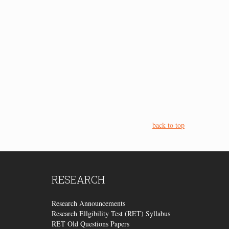
back to top
RESEARCH
Research Announcements
Research Ellgibility Test (RET) Syllabus
RET Old Questions Papers