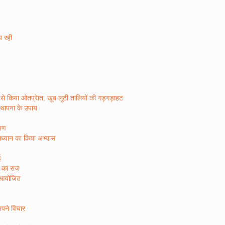
ीय रही
र रस से किया ओतप्रेात, खूब लूटी तालियों की गड़गड़ाहट
िस्थापना के उपाय
्षण
षाध्यान का किया अभ्यास
ई
ा का राज
न आयोजित
अपने विचार