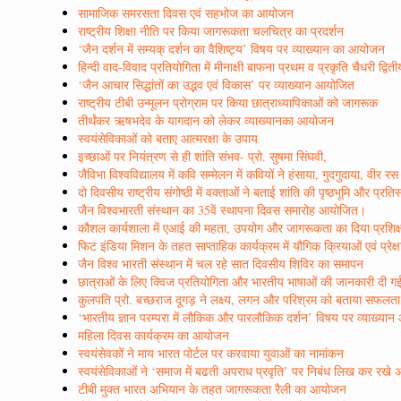
सामाजिक समरसता दिवस एवं सहभोज का आयोजन
राष्ट्रीय शिक्षा नीति पर किया जागरूकता चलचित्र का प्रदर्शन
‘जैन दर्शन में सम्यक् दर्शन का वैशिष्ट्य’ विषय पर व्याख्यान का आयोजन
हिन्दी वाद-विवाद प्रतियोगिता में मीनाक्षी बाफना प्रथम व प्रकृति चैधरी द्वित
‘जैन आचार सिद्धांतों का उद्भव एवं विकास’ पर व्याख्यान आयोजित
राष्ट्रीय टीबी उन्मूलन प्रोग्राम पर किया छात्राध्यापिकाओं को जागरूक
तीर्थंकर ऋषभदेव के यागदान को लेकर व्याख्यानका आयोजन
स्वयंसेविकाओं को बताए आत्मरक्षा के उपाय
इच्छाओं पर नियंत्रण से ही शांति संभव- प्रो. सुषमा सिंघवी,
जैविभा विश्वविद्यालय में कवि सम्मेलन में कवियों ने हंसाया, गुदगुदाया, वी
दो दिवसीय राष्ट्रीय संगोष्ठी में वक्ताओं ने बताई शांति की पृष्ठभूमि और प्रत
जैन विश्वभारती संस्थान का 35वें स्थापना दिवस समारोह आयोजित।
कौशल कार्यशाला में एआई की महता, उपयोग और जागरूकता का दिया प्रशिक
फिट इंडिया मिशन के तहत साप्ताहिक कार्यक्रम में यौगिक क्रियाओं एवं प्रेक्
जैन विश्व भारती संस्थान में चल रहे सात दिवसीय शिविर का समापन
छात्राओं के लिए क्विज प्रतियोगिता और भारतीय भाषाओं की जानकारी दी ग
कुलपति प्रो. बच्छराज दूगड़ ने लक्ष्य, लगन और परिश्रम को बताया सफलत
‘भारतीय ज्ञान परम्परा में लौकिक और पारलौकिक दर्शन’ विषय पर व्याख्या
महिला दिवस कार्यक्रम का आयोजन
स्वयंसेवकों ने माय भारत पोर्टल पर करवाया युवाओं का नामांकन
स्वयंसेविकाओं ने ‘समाज में बढती अपराध प्रवृति’ पर निबंध लिख कर रखे 
टीबी मुक्त भारत अभियान के तहत जागरूकता रैली का आयोजन