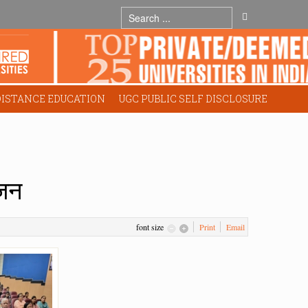
DISTANCE EDUCATION
UGC PUBLIC SELF DISCLOSURE
ोजन
font size
Print
Email