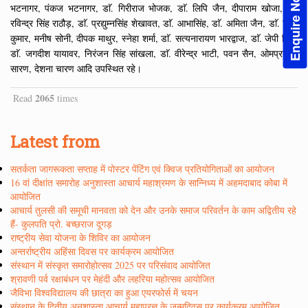
Enquire Now!
भटनागर, पंकज भटनागर, डाॅ. गिरीराज भोजक, डाॅ. लिपि जैन, दीपाराम खोजा, डाॅ.
रविन्द्र सिंह राठौड़, डाॅ. प्रद्युम्नसिंह शेखावत, डाॅ. आभासिंह, डाॅ. अमिता जैन, डाॅ. विष्णु
कुमार, मनीष सोनी, दीपक माथुर, स्नेहा शर्मा, डाॅ. सत्यनारायण भारद्वाज, डाॅ. जेपी सिंह,
डाॅ. जगदीश यायावर, निरंजन सिंह सांखला, डाॅ. वीरेन्द्र भाटी, पवन सैन, ओमप्रकाश
सारण, देशना चारण आदि उपस्थित रहे।
2065
Read
times
Latest from
सतर्कता जागरूकता सप्ताह में पोस्टर पेंटिंग एवं क्विज प्रतियोगिताओं का आयोजन
16 वां दीक्षांत समारोह अनुशास्ता आचार्य महाश्रमण के सान्निध्य में अहमदाबाद कोबा में
आयोजित
आचार्य तुलसी की समूची मानवता को देन और उनके समाज परिवर्तन के काम अद्वितीय रहे
हैं- कुलपति प्रो. बच्छराज दूगड़
राष्ट्रीय सेवा योजना के शिविर का आयोजन
अन्तर्राष्ट्रीय अहिंसा दिवस पर कार्यक्रम आयोजित
संस्थान में संस्कृत समारोहोत्सव 2025 पर परिसंवाद आयोजित
श्रावणी पर्व रक्षाबंधन पर मेहंदी और लहरिया महोत्सव आयोजित
जैविभा विश्वविद्यालय की छात्रा का हुआ एयरफोर्स में चयन
संस्थान के द्वितीय अनुशास्ता आचार्य महाप्रज्ञ के जन्मदिवस पर कार्यक्रम आयोजित