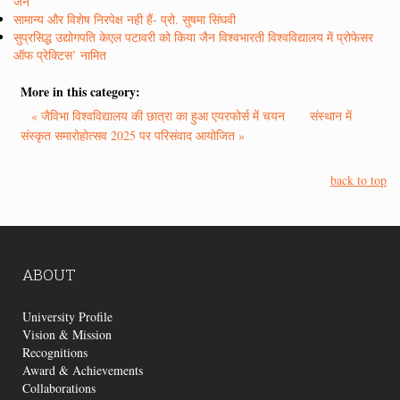
जैन
सामान्य और विशेष निरपेक्ष नही हैं- प्रो. सुषमा सिंघवी
सुप्रसिद्ध उद्योगपति केएल पटावरी को किया जैन विश्वभारती विश्वविद्यालय में प्रोफेसर
ऑफ प्रेक्टिस’ नामित
More in this category:
« जैविभा विश्वविद्यालय की छात्रा का हुआ एयरफोर्स में चयन
संस्थान में
संस्कृत समारोहोत्सव 2025 पर परिसंवाद आयोजित »
back to top
ABOUT
University Profile
Vision & Mission
Recognitions
Award & Achievements
Collaborations