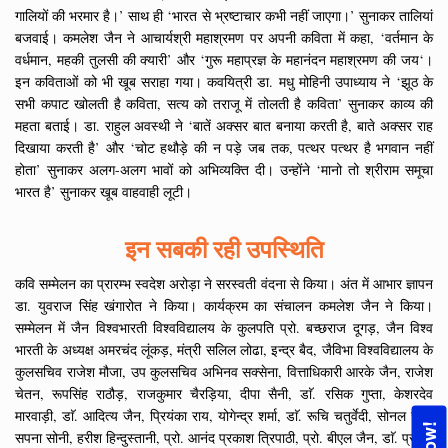
गालियों की भरमार है।’ साथ ही ‘भारत से भ्रष्टाचार कभी नहीं जाएगा।’ सुनाकर तालियां
बजवाई। कमलेश जैन ने आचार्यश्री महाश्रमण पर अपनी कविता में कहा, ‘वर्तमान के
वर्धमान, महकी तुलसी की क्यारी’ और ‘गुरू महाप्रज्ञ के महानंदन महाश्रमण की जय‘।
इन कविताओं को भी खूब सराहा गया। कवयित्री डा. मधु मोहिनी उपाध्याय ने ‘झूठ के
सभी कपाट खोलती है कविता, सत्य को तराजू में तोलती है कविता’ सुनाकर काव्य की
महता बताई। डा. राहुल अवस्थी ने ‘बातें अक्सर बात बनाया करती है, बाते अक्सर राह
दिखाया करती है’ और ‘चोट हथौड़े की न पड़े जब तक, पत्थर पत्थर है भगवान नहीं
होता’ सुनाकर अलग-अलग भावों को अभिव्यक्ति दी। उन्होंने ‘मानो तो श्रीराम समूचा
भारत है’ सुनाकर खूब वाहवाही लूटी।
इन सबकी रही उपस्थिति
कवि सम्मेलन का प्रारम्भ स्वदेश अरोड़ा ने सरस्वती वंदना से किया। अंत में आभार ज्ञापन
डा. युवराज सिंह खंगारोत ने किया। कार्यक्रम का संचालन कमलेश जैन ने किया।
सम्मेलन में जैन विश्वभारती विश्वविद्यालय के कुलपति प्रो. बच्छराज दूगड़, जैन विश्व
भारती के अध्यक्ष अमरचंद लूंकड़, मंत्री सलिल लोढा, इन्द्र बैद, जैविभा विश्वविद्यालय के
कुलसचिव राजेश मौजा, उप कुलसचिव अभिनव सक्सेना, वित्ताधिकारी आरके जैन, राजेश
चेतन, रूपसिंह राठौड़, राजकुमार चैरड़िया, दीपा सैनी, डाॅ. रसिक गुप्ता, केशरदेव
मारवाड़ी, डाॅ. आदित्य जैन, प्रियंका राय, योगेन्द्र शर्मा, डाॅ. रूचि चतुर्वेदी, सोनल जैन,
सपना सोनी, हरीश हिन्दुस्तानी, प्रो. आनंद प्रकाश त्रिपाठी, प्रो. बीएल जैन, डाॅ. प्रगति