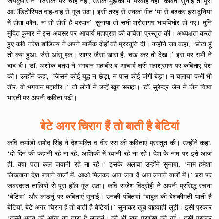
जयकुमार ने ‘जिसको मेरी चाह नहीं, उसकी मुझको भी परवाह नहीं’ कविता सुनाई तो पूरा
आॅडिटोरियत वाह-वाह से गूंज उठा। इसी तरह से उनका गीत ‘मां से बढकर इस दुनिया
में होता कौन, मां तो होती है वरदान’ सुनाया तो सभी श्रोतागण भावविभोर हो गए। मुनि
मुदित कुमार ने इस अवसर पर आचार्य महाप्रज्ञ की कविता प्रस्तुत की। अध्यक्षता करते
हुए कवि नरेश शांडिल्य ने अपने मार्मिक दोहों की प्रस्तुति दी। उन्होंने जब कहा, ‘छोटा हूं
तो क्या हुआ, जैसे आंसू एक। सागर जैसा खारा है, चख कर तो देख।’ इस पर सभी ने
दाद दी। डाॅ. अशोक बत्रा ने भगवान महावीर व आचार्य श्री महाश्रमण पर कविताएं पेश
की। उन्होंने कहा, ‘जिसने कोई युद्ध न छेड़ा, न पास कोई जंगी बेड़ा। न चलाया कभी भी
तीर, वो भगवान महावीर।’ तो लोगों ने उन्हें खूब सराहा। डाॅ. सुरेन्द्र जैन ने जैन विश्व
भारती पर अपनी कविता पढी।
बेटे अगर चिराग हैं तो बाती है बेटियां
कवि कमांडो समोद सिंह ने देशभक्ति व वीर रस की कविताएं प्रस्तुत कीं। उन्होंने कहा,
‘दो दिन की कहानी रहे ना रहे, आशिकी में रवानी रहे ना रहे। देश के नाम पर इसे आज
ही, क्या पता कल जवानी रहे ना रहे।’ इसके अलावा उन्होंने सुनाया, ‘नाम हमेशा
लिखवाना देश बचाने वालों में, आओ मिलकर आग लगा दें आग लगाने वालों में।’ इस पर
जबरदस्त तालियों से पूरा हाॅल गूंज उठा। कवि राजेश विद्रोही ने अपनी प्रसिद्ध रचना
‘बेटियां’ और लाडनूं पर कविताएं सुनाई। उनकी पंक्तियां ‘बाबुल की बेशकीमती थाती है
बेटियां, बेटे अगर चिराग हैं तो बाती है बेटियां।’ सुनाकर खूब वाहवाही लूटी। इसी प्रकार
‘इल्मो-अदब की आंख का तारा है लाडनूं। की भी खूब प्रशंसा की गई। इसी प्रकार