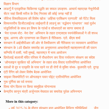
विज्ञान विभाग
लाडनूँ में प्राकृतिक चिकित्सा पद्धति का सफल उपक्रम- आचार्य महाप्रज्ञ नेचुरोपैथी
सेंटर जहां किसी मरीज के लिए निराशा की कोई जगह नहीं है
जैविभा विश्वविद्यालय की विशेष खोज ‘अहिंसा प्रशिक्षण प्रणाली’ को पैटेंट मिला
विश्वस्तरीय डिजीटलाईज्ड लाईब्ररी है लाडनूं का ‘वर्द्धमान ग्रंथागार’ जहां दुर्लभ
पांडुलिपियों के साथ हर विषय के ग्रंथों व शोधपत्रों का सागर समाया है
‘मेरा प्रथम वोट- मेरा देश’ अभियान के तहत एनएसएस स्वयंसेविकाओं ने ली शपथ
सुख, आनन्द और प्रसन्नता का विज्ञान है नैतिकता- प्रो. बीएम शर्मा
सस्थान में आईसीपीआर की ओर से वैश्वीकरण की नैतिकता पर व्याख्यान आयोजित
संस्थान के 14वें दीक्षांत समारोह का अनुशास्ता आचार्यश्री महाश्रमणजी की पावन
सन्निधि में वाशी, नवी मुम्बई, महाराष्ट्र में भव्य आयोजन
छिपोलाई बालाजी मंदिर परिसर में पौधारोपण कर दिया पर्यावरण संरक्षण का संदेश
‘ऑनलाइन सुरक्षित रहें अभियान’ के तहत वाद-विवाद प्रतियोगिता आयोजित
दवाओं से दूर व प्रकृति के पास रहने पर ही रोगों से मुक्ति संभव- कुलपति प्रो. दूगड़
एंटी रैगिग को लेकर विशेष बैठक आयोजित
साइबर सिक्योरिटी पर ऑनलाइन पावर पॉइंट प्रतियोगिता आयोजित
गुरू पूर्णिमा का पर्व मनाया
विश्व योग दिवस पर किया सामुहिक योगाभ्यास
केन्द्रीय कानून मंत्री अर्जुनराम मेघवाल का समारेाह पूर्वक अभिनन्दन
More in this category:
« वर्ष 2025-26 के दौरान संस्थान द्वारा आयोजित विभिन्न गतिविधियां
जैन