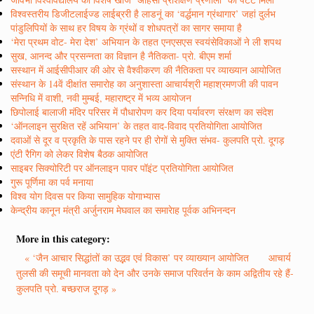
विश्वस्तरीय डिजीटलाईज्ड लाईब्ररी है लाडनूं का ‘वर्द्धमान ग्रंथागार’ जहां दुर्लभ
पांडुलिपियों के साथ हर विषय के ग्रंथों व शोधपत्रों का सागर समाया है
‘मेरा प्रथम वोट- मेरा देश’ अभियान के तहत एनएसएस स्वयंसेविकाओं ने ली शपथ
सुख, आनन्द और प्रसन्नता का विज्ञान है नैतिकता- प्रो. बीएम शर्मा
सस्थान में आईसीपीआर की ओर से वैश्वीकरण की नैतिकता पर व्याख्यान आयोजित
संस्थान के 14वें दीक्षांत समारोह का अनुशास्ता आचार्यश्री महाश्रमणजी की पावन
सन्निधि में वाशी, नवी मुम्बई, महाराष्ट्र में भव्य आयोजन
छिपोलाई बालाजी मंदिर परिसर में पौधारोपण कर दिया पर्यावरण संरक्षण का संदेश
‘ऑनलाइन सुरक्षित रहें अभियान’ के तहत वाद-विवाद प्रतियोगिता आयोजित
दवाओं से दूर व प्रकृति के पास रहने पर ही रोगों से मुक्ति संभव- कुलपति प्रो. दूगड़
एंटी रैगिग को लेकर विशेष बैठक आयोजित
साइबर सिक्योरिटी पर ऑनलाइन पावर पॉइंट प्रतियोगिता आयोजित
गुरू पूर्णिमा का पर्व मनाया
विश्व योग दिवस पर किया सामुहिक योगाभ्यास
केन्द्रीय कानून मंत्री अर्जुनराम मेघवाल का समारेाह पूर्वक अभिनन्दन
More in this category:
« ‘जैन आचार सिद्धांतों का उद्भव एवं विकास’ पर व्याख्यान आयोजित
आचार्य
तुलसी की समूची मानवता को देन और उनके समाज परिवर्तन के काम अद्वितीय रहे हैं-
कुलपति प्रो. बच्छराज दूगड़ »