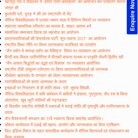
Enquire Now!
खानपुर गांव व विद्यालय में ‘हरित ग्राम कार्यक्रम’ का आयोजन कर पर्यावरण चेतना
जागृत की
कुलपति प्रो. दूगड़ ने की उप राष्ट्रपति से भेंट
जैविभा विश्वविद्यालय में प्रसार भाषण माला में विभिन्न विषयों पर व्याख्यान
साक्षरता सामाजिक परिवर्तन का माध्यम है, साक्षर अवश्य बनें
सामाजिक समरसता दिवस एवं सहभोज का आयोजन
छात्राध्यापिकाओं की फेयरवेल्स पार्टी ‘शुभ भावना 2025’ का आयोजन
राष्ट्रीय शिक्षा नीति पर किया जागरूकता चलचित्र का प्रदर्शन
‘जैन दर्शन में सम्यक् दर्शन का वैशिष्ट्य’ विषय पर व्याख्यान का आयोजन
हिन्दी वाद-विवाद प्रतियोगिता में मीनाक्षी बाफना प्रथम व प्रकृति चैधरी द्वितीय रही
‘जैन आचार सिद्धांतों का उद्भव एवं विकास’ पर व्याख्यान आयोजित
राष्ट्रीय टीबी उन्मूलन प्रोग्राम पर किया छात्राध्यापिकाओं को जागरूक
तीर्थंकर ऋषभदेव के यागदान को लेकर व्याख्यानका आयोजन
स्वयंसेविकाओं को बताए आत्मरक्षा के उपाय
इच्छाओं पर नियंत्रण से ही शांति संभव- प्रो. सुषमा सिंघवी,
जैविभा विश्वविद्यालय में कवि सम्मेलन में कवियों ने हंसाया, गुदगुदाया, वीर रस से किया
ओतप्रेात, खूब लूटी तालियों की गड़गड़ाहट
दो दिवसीय राष्ट्रीय संगोष्ठी में वक्ताओं ने बताई शांति की पृष्ठभूमि और प्रतिस्थापना के
उपाय
जैन विश्वभारती संस्थान का 35वें स्थापना दिवस समारोह आयोजित।
कौशल कार्यशाला में एआई की महता, उपयोग और जागरूकता का दिया प्रशिक्षण
फिट इंडिया मिशन के तहत साप्ताहिक कार्यक्रम में यौगिक क्रियाओं एवं प्रेक्षाध्यान का
किया अभ्यास