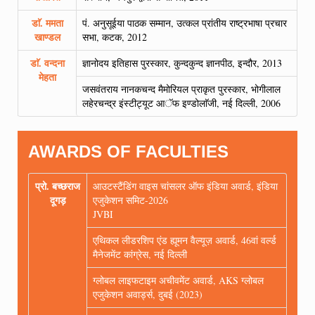
डाॅ. ममता
पं. अनुसूईया पाठक सम्मान, उत्कल प्रांतीय राष्ट्रभाषा प्रचार
खाण्डल
सभा, कटक, 2012
डाॅ. वन्दना
ज्ञानोदय इतिहास पुरस्कार, कुन्दकुन्द ज्ञानपीठ, इन्दौर, 2013
मेहता
जसवंतराय नानकचन्द मैमोरियल प्राकृत पुरस्कार, भोगीलाल
लहेरचन्द्र इंस्टीट्यूट आॅफ इण्डोलाॅजी, नई दिल्ली, 2006
AWARDS OF FACULTIES
प्रो. बच्छराज
आउटस्टैंडिंग वाइस चांसलर ऑफ इंडिया अवार्ड, इंडिया
दूगड़
एजुकेशन समिट-2026
JVBI
एथिकल लीडरशिप एंड ह्यूमन वैल्यूज़ अवार्ड, 46वां वर्ल्ड
मैनेजमेंट कांग्रेस, नई दिल्ली
ग्लोबल लाइफटाइम अचीवमेंट अवार्ड, AKS ग्लोबल
एजुकेशन अवार्ड्स, दुबई (2023)