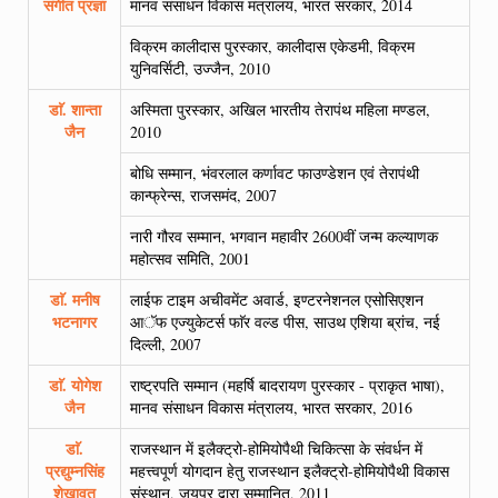
संगीत प्रज्ञा
मानव संसाधन विकास मंत्रालय, भारत सरकार, 2014
विक्रम कालीदास पुरस्कार, कालीदास एकेडमी, विक्रम
युनिवर्सिटी, उज्जैन, 2010
डाॅ. शान्ता
अस्मिता पुरस्कार, अखिल भारतीय तेरापंथ महिला मण्डल,
जैन
2010
बोधि सम्मान, भंवरलाल कर्णावट फाउण्डेशन एवं तेरापंथी
कान्फ्रेन्स, राजसमंद, 2007
नारी गौरव सम्मान, भगवान महावीर 2600वीं जन्म कल्याणक
महोत्सव समिति, 2001
डाॅ. मनीष
लाईफ टाइम अचीवमेंट अवार्ड, इण्टरनेशनल एसोसिएशन
भटनागर
आॅफ एज्युकेटर्स फाॅर वल्ड पीस, साउथ एशिया ब्रांच, नई
दिल्ली, 2007
डाॅ. योगेश
राष्ट्रपति सम्मान (महर्षि बादरायण पुरस्कार - प्राकृत भाषा),
जैन
मानव संसाधन विकास मंत्रालय, भारत सरकार, 2016
डाॅ.
राजस्थान में इलैक्ट्रो-होमियोपैथी चिकित्सा के संवर्धन में
प्रद्युम्नसिंह
महत्त्वपूर्ण योगदान हेतु राजस्थान इलैक्ट्रो-होमियोपैथी विकास
शेखावत
संस्थान, जयपुर द्वारा सम्मानित, 2011