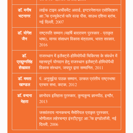
डाॅ. मनीष
लाईफ टाइम अचीवमेंट अवार्ड, इण्टरनेशनल एसोसिएशन
भटनागर
आॅफ एज्युकेटर्स फाॅर वल्ड पीस, साउथ एशिया ब्रांच,
नई दिल्ली, 2007
डाॅ. योगेश
राष्ट्रपति सम्मान (महर्षि बादरायण पुरस्कार - प्राकृत
जैन
भाषा), मानव संसाधन विकास मंत्रालय, भारत सरकार,
2016
डाॅ.
राजस्थान में इलैक्ट्रो-होमियोपैथी चिकित्सा के संवर्धन में
प्रद्युम्नसिंह
महत्त्वपूर्ण योगदान हेतु राजस्थान इलैक्ट्रो-होमियोपैथी
शेखावत
विकास संस्थान, जयपुर द्वारा सम्मानित, 2011
डाॅ. ममता
पं. अनुसूईया पाठक सम्मान, उत्कल प्रांतीय राष्ट्रभाषा
खाण्डल
प्रचार सभा, कटक, 2012
डाॅ. वन्दना
ज्ञानोदय इतिहास पुरस्कार, कुन्दकुन्द ज्ञानपीठ, इन्दौर,
मेहता
2013
जसवंतराय नानकचन्द मैमोरियल प्राकृत पुरस्कार,
भोगीलाल लहेरचन्द्र इंस्टीट्यूट आॅफ इण्डोलाॅजी, नई
दिल्ली, 2006