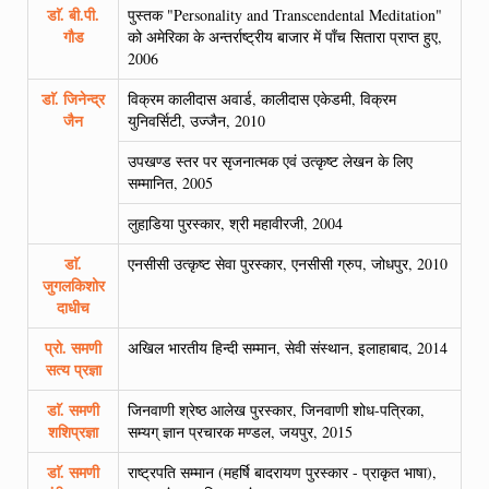
डाॅ. बी.पी.
पुस्तक "Personality and Transcendental Meditation"
गौड
को अमेरिका के अन्तर्राष्ट्रीय बाजार में पाँच सितारा प्राप्त हुए,
2006
डाॅ. जिनेन्द्र
विक्रम कालीदास अवार्ड, कालीदास एकेडमी, विक्रम
जैन
युनिवर्सिटी, उज्जैन, 2010
उपखण्ड स्तर पर सृजनात्मक एवं उत्कृष्ट लेखन के लिए
सम्मानित, 2005
लुहाडि़या पुरस्कार, श्री महावीरजी, 2004
डाॅ.
एनसीसी उत्कृष्ट सेवा पुरस्कार, एनसीसी ग्रुप, जोधपुर, 2010
जुगलकिशोर
दाधीच
प्रो. समणी
अखिल भारतीय हिन्दी सम्मान, सेवी संस्थान, इलाहाबाद, 2014
सत्य प्रज्ञा
डाॅ. समणी
जिनवाणी श्रेष्ठ आलेख पुरस्कार, जिनवाणी शोध-पत्रिका,
शशिप्रज्ञा
सम्यग् ज्ञान प्रचारक मण्डल, जयपुर, 2015
डाॅ. समणी
राष्ट्रपति सम्मान (महर्षि बादरायण पुरस्कार - प्राकृत भाषा),