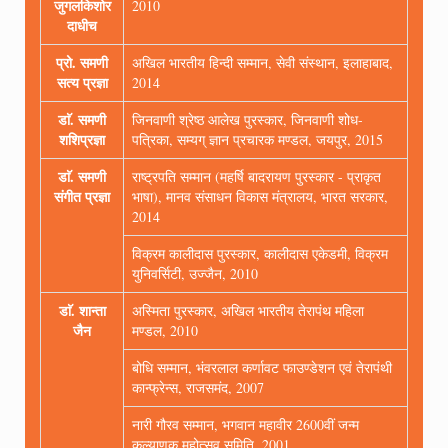
जुगलकिशोर
2010
दाधीच
प्रो. समणी
अखिल भारतीय हिन्दी सम्मान, सेवी संस्थान, इलाहाबाद,
सत्य प्रज्ञा
2014
डाॅ. समणी
जिनवाणी श्रेष्ठ आलेख पुरस्कार, जिनवाणी शोध-
शशिप्रज्ञा
पत्रिका, सम्यग् ज्ञान प्रचारक मण्डल, जयपुर, 2015
डाॅ. समणी
राष्ट्रपति सम्मान (महर्षि बादरायण पुरस्कार - प्राकृत
संगीत प्रज्ञा
भाषा), मानव संसाधन विकास मंत्रालय, भारत सरकार,
2014
विक्रम कालीदास पुरस्कार, कालीदास एकेडमी, विक्रम
युनिवर्सिटी, उज्जैन, 2010
डाॅ. शान्ता
अस्मिता पुरस्कार, अखिल भारतीय तेरापंथ महिला
जैन
मण्डल, 2010
बोधि सम्मान, भंवरलाल कर्णावट फाउण्डेशन एवं तेरापंथी
कान्फ्रेन्स, राजसमंद, 2007
नारी गौरव सम्मान, भगवान महावीर 2600वीं जन्म
कल्याणक महोत्सव समिति, 2001