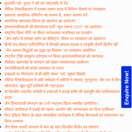
कुलपति प्रो. दूगड़ ने की उप राष्ट्रपति से भेंट
जैविभा विश्वविद्यालय में प्रसार भाषण माला में विभिन्न विषयों पर व्याख्यान
साक्षरता सामाजिक परिवर्तन का माध्यम है, साक्षर अवश्य बनें
सामाजिक समरसता दिवस एवं सहभोज का आयोजन
छात्राध्यापिकाओं की फेयरवेल्स पार्टी ‘शुभ भावना 2025’ का आयोजन
राष्ट्रीय शिक्षा नीति पर किया जागरूकता चलचित्र का प्रदर्शन
‘जैन दर्शन में सम्यक् दर्शन का वैशिष्ट्य’ विषय पर व्याख्यान का आयोजन
हिन्दी वाद-विवाद प्रतियोगिता में मीनाक्षी बाफना प्रथम व प्रकृति चैधरी द्वितीय रही
‘जैन आचार सिद्धांतों का उद्भव एवं विकास’ पर व्याख्यान आयोजित
राष्ट्रीय टीबी उन्मूलन प्रोग्राम पर किया छात्राध्यापिकाओं को जागरूक
तीर्थंकर ऋषभदेव के यागदान को लेकर व्याख्यानका आयोजन
स्वयंसेविकाओं को बताए आत्मरक्षा के उपाय
Enquire Now!
इच्छाओं पर नियंत्रण से ही शांति संभव- प्रो. सुषमा सिंघवी,
जैविभा विश्वविद्यालय में कवि सम्मेलन में कवियों ने हंसाया, गुदगुदाया, वीर रस से किया
ओतप्रेात, खूब लूटी तालियों की गड़गड़ाहट
दो दिवसीय राष्ट्रीय संगोष्ठी में वक्ताओं ने बताई शांति की पृष्ठभूमि और प्रतिस्थापना के
उपाय
जैन विश्वभारती संस्थान का 35वें स्थापना दिवस समारोह आयोजित।
कौशल कार्यशाला में एआई की महता, उपयोग और जागरूकता का दिया प्रशिक्षण
फिट इंडिया मिशन के तहत साप्ताहिक कार्यक्रम में यौगिक क्रियाओं एवं प्रेक्षाध्यान का
किया अभ्यास
जैन विश्व भारती संस्थान में चल रहे सात दिवसीय शिविर का समापन