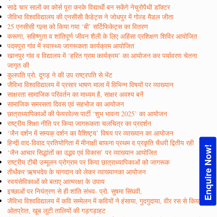
साढे चार सालों का कोर्स पूरा करके विद्यार्थी बन सकेंगे नेचुरोपैथी डाॅक्टर
जैविभा विश्वविद्यालय की एनसीसी कैडेट्स ने जोधपुर में गोल्ड मैडल जीता
25 एनसीसी गल्र्स को किया गया ‘बी’ सर्टिफिकेट्स का वितरण
करूणा, सहिष्णुता व शांतिपूर्ण जीवन शैली के लिए अहिंसा प्रशिक्षण शिविर आयोजित
पदमपुरा गांव में स्वास्थ्य जागरूकता कार्यक्रम आयोजित
खानपुर गांव व विद्यालय में ‘हरित ग्राम कार्यक्रम’ का आयोजन कर पर्यावरण चेतना
जागृत की
कुलपति प्रो. दूगड़ ने की उप राष्ट्रपति से भेंट
जैविभा विश्वविद्यालय में प्रसार भाषण माला में विभिन्न विषयों पर व्याख्यान
साक्षरता सामाजिक परिवर्तन का माध्यम है, साक्षर अवश्य बनें
सामाजिक समरसता दिवस एवं सहभोज का आयोजन
छात्राध्यापिकाओं की फेयरवेल्स पार्टी ‘शुभ भावना 2025’ का आयोजन
राष्ट्रीय शिक्षा नीति पर किया जागरूकता चलचित्र का प्रदर्शन
‘जैन दर्शन में सम्यक् दर्शन का वैशिष्ट्य’ विषय पर व्याख्यान का आयोजन
हिन्दी वाद-विवाद प्रतियोगिता में मीनाक्षी बाफना प्रथम व प्रकृति चैधरी द्वितीय रही
Enquire Now!
‘जैन आचार सिद्धांतों का उद्भव एवं विकास’ पर व्याख्यान आयोजित
राष्ट्रीय टीबी उन्मूलन प्रोग्राम पर किया छात्राध्यापिकाओं को जागरूक
तीर्थंकर ऋषभदेव के यागदान को लेकर व्याख्यानका आयोजन
स्वयंसेविकाओं को बताए आत्मरक्षा के उपाय
इच्छाओं पर नियंत्रण से ही शांति संभव- प्रो. सुषमा सिंघवी,
जैविभा विश्वविद्यालय में कवि सम्मेलन में कवियों ने हंसाया, गुदगुदाया, वीर रस से किया
ओतप्रेात, खूब लूटी तालियों की गड़गड़ाहट