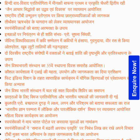
हिन्दी वाद-विवाद प्रतियोगिता में मीनाक्षी बाफना प्रथम व प्रकृति चैधरी द्वितीय रही
‘जैन आचार सिद्धांतों का उद्भव एवं विकास’ पर व्याख्यान आयोजित
राष्ट्रीय टीबी उन्मूलन प्रोग्राम पर किया छात्राध्यापिकाओं को जागरूक
तीर्थंकर ऋषभदेव के यागदान को लेकर व्याख्यानका आयोजन
स्वयंसेविकाओं को बताए आत्मरक्षा के उपाय
इच्छाओं पर नियंत्रण से ही शांति संभव- प्रो. सुषमा सिंघवी,
जैविभा विश्वविद्यालय में कवि सम्मेलन में कवियों ने हंसाया, गुदगुदाया, वीर रस से किया
ओतप्रेात, खूब लूटी तालियों की गड़गड़ाहट
दो दिवसीय राष्ट्रीय संगोष्ठी में वक्ताओं ने बताई शांति की पृष्ठभूमि और प्रतिस्थापना के
उपाय
Enquire Now!
जैन विश्वभारती संस्थान का 35वें स्थापना दिवस समारोह आयोजित।
कौशल कार्यशाला में एआई की महता, उपयोग और जागरूकता का दिया प्रशिक्षण
फिट इंडिया मिशन के तहत साप्ताहिक कार्यक्रम में यौगिक क्रियाओं एवं प्रेक्षाध्यान का
किया अभ्यास
जैन विश्व भारती संस्थान में चल रहे सात दिवसीय शिविर का समापन
छात्राओं के लिए क्विज प्रतियोगिता और भारतीय भाषाओं की जानकारी दी गई
कुलपति प्रो. बच्छराज दूगड़ ने लक्ष्य, लगन और परिश्रम को बताया सफलता का राज
‘भारतीय ज्ञान परम्परा में लौकिक और पारलौकिक दर्शन’ विषय पर व्याख्यान आयोजित
महिला दिवस कार्यक्रम का आयोजन
स्वयंसेवकों ने माय भारत पोर्टल पर करवाया युवाओं का नामांकन
स्वयंसेविकाओं ने ‘समाज में बढती अपराध प्रवृति’ पर निबंध लिख कर रखे अपने विचार
टीबी मुक्त भारत अभियान के तहत जागरूकता रैली का आयोजन