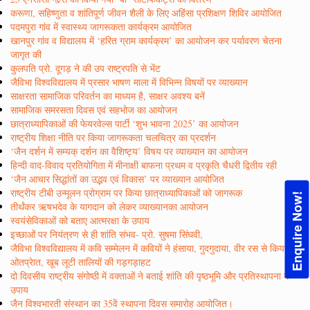
करूणा, सहिष्णुता व शांतिपूर्ण जीवन शैली के लिए अहिंसा प्रशिक्षण शिविर आयोजित
पदमपुरा गांव में स्वास्थ्य जागरूकता कार्यक्रम आयोजित
खानपुर गांव व विद्यालय में ‘हरित ग्राम कार्यक्रम’ का आयोजन कर पर्यावरण चेतना
जागृत की
कुलपति प्रो. दूगड़ ने की उप राष्ट्रपति से भेंट
जैविभा विश्वविद्यालय में प्रसार भाषण माला में विभिन्न विषयों पर व्याख्यान
साक्षरता सामाजिक परिवर्तन का माध्यम है, साक्षर अवश्य बनें
सामाजिक समरसता दिवस एवं सहभोज का आयोजन
छात्राध्यापिकाओं की फेयरवेल्स पार्टी ‘शुभ भावना 2025’ का आयोजन
राष्ट्रीय शिक्षा नीति पर किया जागरूकता चलचित्र का प्रदर्शन
‘जैन दर्शन में सम्यक् दर्शन का वैशिष्ट्य’ विषय पर व्याख्यान का आयोजन
हिन्दी वाद-विवाद प्रतियोगिता में मीनाक्षी बाफना प्रथम व प्रकृति चैधरी द्वितीय रही
‘जैन आचार सिद्धांतों का उद्भव एवं विकास’ पर व्याख्यान आयोजित
राष्ट्रीय टीबी उन्मूलन प्रोग्राम पर किया छात्राध्यापिकाओं को जागरूक
Enquire Now!
तीर्थंकर ऋषभदेव के यागदान को लेकर व्याख्यानका आयोजन
स्वयंसेविकाओं को बताए आत्मरक्षा के उपाय
इच्छाओं पर नियंत्रण से ही शांति संभव- प्रो. सुषमा सिंघवी,
जैविभा विश्वविद्यालय में कवि सम्मेलन में कवियों ने हंसाया, गुदगुदाया, वीर रस से किया
ओतप्रेात, खूब लूटी तालियों की गड़गड़ाहट
दो दिवसीय राष्ट्रीय संगोष्ठी में वक्ताओं ने बताई शांति की पृष्ठभूमि और प्रतिस्थापना के
उपाय
जैन विश्वभारती संस्थान का 35वें स्थापना दिवस समारोह आयोजित।