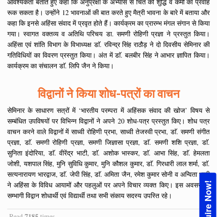
आवश्यकता बताते हुए कहा कि अनुप्रेक्षा के अभ्यास से चित की शुद्धि व कर्मों का प्रवाह
रूक सकता है। उन्होंने 12 भावनाओं की बात करते हुए मैत्री भावना के बारे में बताया और
कहा कि इनसे अहिंसा संवाद में प्रवृत होते हैं। कार्यक्रम का प्रारम्भ मंगल संगान से किया
गया। स्वागत वक्तव्य व अतिथि परिचय डा. समणी रोहिणी प्रज्ञा ने प्रस्तुत किया।
अहिंसा एवं शांति विभाग के विभाध्यक्ष डाॅ. रविन्द्र सिंह राठौड़ ने दो दिवसीय सेमिनार की
गतिविधियों का विवरण प्रस्तुत किया। अंत में डाॅ. बलबीर सिंह ने आभार ज्ञापित किया।
कार्यक्रम का संचालन डाॅ. लिपि जैन ने किया।
विद्वानों ने किया शोध-पत्रों का वाचन
सेमिनार के साधारण सत्रों में ‘भारतीय परम्परा में अहिंसक संवाद की खोज’ विषय से
सम्बंधित उपविषयों पर विभिन्न विद्वानों ने अपने 20 शोध-पत्र प्रस्तुत किए। शोध पत्र
वाचन करने वाले विद्वानों में साध्वी रोहिणी प्रभा, साध्वी तेजस्वी प्रभा, डाॅ. समणी संगीत
प्रज्ञा, डाॅ. समणी रोहिणी प्रज्ञा, समणी जिज्ञासा प्रज्ञा, डाॅ. समणी शशि प्रज्ञा, डाॅ.
सुनिता इंदोरिया, डाॅ. वीरेंद्र भाटी, डाॅ. अशोक भास्कर, डाॅ. आभा सिंह, डाॅ. हेमलता
जोशी, यशपाल सिंह, मुनि सुविधि कुमार, मुनि कौशल कुमार, डाॅ. गिरधारी लाल शर्मा, डाॅ.
सत्यनारायण भारद्वाज, डाॅ. जेपी सिंह, डाॅ. अमिता जैन, रमेश कुमार सोनी व अन्विता भाटी
Enquire Now!
ने अहिंसा के विविध आयामों और पहलुओं पर अपने विचार व्यक्त किए। इस अवसर पर
सम्भागी विद्वान शोधार्थी एवं विद्यार्थी तथा सभी संकाय सदस्य उपस्ति रहे।
7185
Read
times