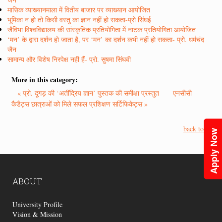
मासिक व्याख्यानमाला में वितीय बाजार पर व्याख्यान आयोजित
भूमिका न हो तो किसी वस्तु का ज्ञान नहीं हो सकता-प्रो सिंघई
जैविभा विश्वविद्यालय की सांस्कृतिक प्रतियोगिता में नाटक प्रतियोगिता आयोजित
‘मन’ के द्वारा दर्शन हो जाता है, पर ‘मन’ का दर्शन कभी नहीं हो सकता- प्रो. धर्मचंद
जैन
सामान्य और विशेष निरपेक्ष नही हैं- प्रो. सुषमा सिंघवी
More in this category:
« प्रो. दूगड़ की ‘अतींद्रिय ज्ञान’ पुस्तक की समीक्षा प्रस्तुत
एनसीसी
कैडैट्स छात्राओं को मिले सफल प्रशिक्षण सर्टिफिकेट्स »
back to top
Apply Now
ABOUT
University Profile
Vision & Mission