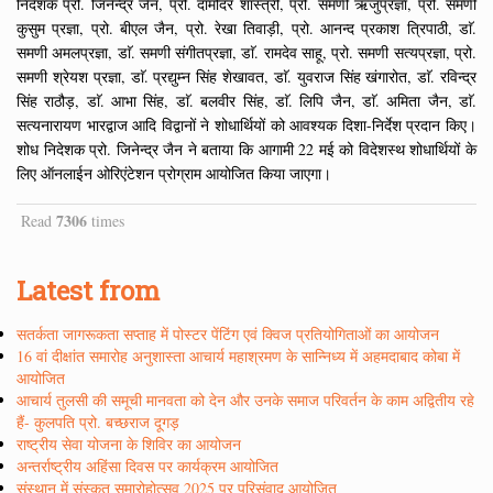
निदेशक प्रो. जिनेन्द्र जैन, प्रो. दामोदर शास्त्री, प्रो. समणी ऋजुप्रज्ञा, प्रो. समणी
कुसुम प्रज्ञा, प्रो. बीएल जैन, प्रो. रेखा तिवाड़ी, प्रो. आनन्द प्रकाश त्रिपाठी, डाॅ.
समणी अमलप्रज्ञा, डाॅ. समणी संगीतप्रज्ञा, डाॅ. रामदेव साहू, प्रो. समणी सत्यप्रज्ञा, प्रो.
समणी श्रेयश प्रज्ञा, डाॅ. प्रद्युम्न सिंह शेखावत, डाॅ. युवराज सिंह खंगारोत, डाॅ. रविन्द्र
सिंह राठौड़, डाॅ. आभा सिंह, डाॅ. बलवीर सिंह, डाॅ. लिपि जैन, डाॅ. अमिता जैन, डाॅ.
सत्यनारायण भारद्वाज आदि विद्वानों ने शोधार्थियों को आवश्यक दिशा-निर्देश प्रदान किए।
शोध निदेशक प्रो. जिनेन्द्र जैन ने बताया कि आगामी 22 मई को विदेशस्थ शोधार्थियों के
लिए ऑनलाईन ओरिएंटेशन प्रोग्राम आयोजित किया जाएगा।
7306
Read
times
Latest from
सतर्कता जागरूकता सप्ताह में पोस्टर पेंटिंग एवं क्विज प्रतियोगिताओं का आयोजन
16 वां दीक्षांत समारोह अनुशास्ता आचार्य महाश्रमण के सान्निध्य में अहमदाबाद कोबा में
आयोजित
आचार्य तुलसी की समूची मानवता को देन और उनके समाज परिवर्तन के काम अद्वितीय रहे
हैं- कुलपति प्रो. बच्छराज दूगड़
राष्ट्रीय सेवा योजना के शिविर का आयोजन
अन्तर्राष्ट्रीय अहिंसा दिवस पर कार्यक्रम आयोजित
संस्थान में संस्कृत समारोहोत्सव 2025 पर परिसंवाद आयोजित