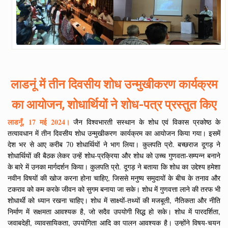
लाडनूं में तीन दिवसीय शोध उन्मुखीकरण कार्यक्रम
का आयोजन, शोधार्थियों ने शोध-पत्र प्रस्तुत किए
लाडनूँ, 17 मई 2024।
जैन विश्वभारती सस्थान के शोध एवं विकास प्रकोष्ठ के
तत्वावधान में तीन दिवसीय शोध उन्मुखीकरण कार्यक्रम का आयोजन किया गया। इसमें
देश भर से आए करीब 70 शोधार्थियों ने भाग लिया। कुलपति प्रो. बच्छराज दूगड़ ने
शोधार्थियों की बैठक लेकर उन्हें शोध-प्रक्रिया और शोध को उच्च गुणवता-सम्पन्न बनाने
के बारे में उनका मार्गदर्शन किया। कुलपति प्रो. दूगड़ ने बताया कि शोध का उद्देश्य हमेशा
नवीन विषयों की खोज करना होना चाहिए, जिससे मनुष्य समुदायों के बीच के तनाव और
टकराव को कम करके जीवन को सुगम बनाया जा सके। शोध में गुणवत्ता लाने की तरफ भी
शोधार्थी को ध्यान रखना चाहिए। शोध में साक्ष्यों-तथ्यों की मजबूती, नैतिकता और नीति
निर्माण में सक्षमता आवश्यक है, जो सदैव उपयोगी सिद्ध हो सके। शोध में पारदर्शिता,
जवाबदेही, व्यावसायिकता, उपयोगिता आदि का पालन आवश्यक है। उन्होंने विषय-चयन