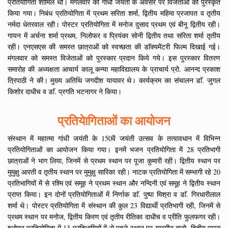
प्रतियोगिता शामिल थी। मंगलवार को गांधी जयंती के अवसर पर विजेताओं को पुरस्कृत
किया गया। निबंध प्रतियोगिता में प्रथम सरिता शर्मा, द्वितीय महिमा प्रजापत व तृतीय
नर्मदा धेतरवाल रही। पोस्टर प्रतियोगिता में मनोज दुसाद प्रथम एवं बीनू द्वितीय रही।
गायन में अर्चना शर्मा प्रथम, निलोफर व प्रियंका सोनी द्वितीय तथा सरिता शर्मा तृतीय
रही। एनएसएस की समस्त छात्राओं को स्वच्छता की डाॅक्यमेंटरी फिल्म दिखाई गई।
मंगलवार को समस्त विजेताओं को पुरस्कार प्रदान किये गये। इस पुरस्कार वितरण
समारोह की अध्यक्षता आचार्य कालू कन्या महाविद्यालय के प्राचार्य प्रो. आनन्द प्रकाश
त्रिपाठी ने की। मुख्य अतिथि जगदीश यायावर थे। कार्यक्रम का संचालन डाॅ. जुगल
किशोर दाधीच व डाॅ. प्रगति भटनागर ने किया।
प्रतियेागिताओं का आयोजन
संस्थान में महात्मा गांधी जयंती के 150वें जयंती उत्सव के तत्वावधान में विभिन्न
प्रतियोगिताओं का आयोजन किया गया। इनमें भजन प्रतियोगिता में 28 प्रतिभागी
छात्राओं ने भाग लिया, जिनमें से प्रथम स्थान पर पूजा कुमारी रही। द्वितीय स्थान पर
मुमुक्षु आरती व तृतीय स्थान पर मुमुक्षु सारिका रही। नाटक प्रतियोगिता में सम्भागी रहे 20
प्रतिभागियों में से रश्मि एवं समूह ने प्रथम स्थान और नन्दिनी एवं समूह ने द्वितीय स्थान
प्राप्त किया। इन दोनों प्रतियोगिताओं में निर्णाक डाॅ. पुष्पा मिश्रा व डाॅ. गिरधारीलाल
शर्मा थे। पोस्टर प्रतियोगिता में संस्थान की कुल 23 विद्यार्थी प्रतिभागी रही, जिनमें से
प्रथम स्थान पर मनोज, द्वितीय किरण एवं तृतीय रीतिका दाधीच व प्रीति फुलफगर रही।
श्लोगन प्रतियोगिता में 13 प्रतिभागियों में से पहले स्थान पर यास्मीन बानो, द्वितीय पारस