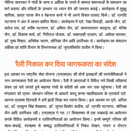
गोविन्द सारस्वत ने गांधी के सत्य व अहिंसा के रास्ते में समस्त समस्याओं के समाधान का
मार्ग बताया और वंचितों के उत्थान पर ध्यान देने की जरूरत बताई। कार्यक्रम में मुमुक्षु
सारिका, छात्र पारस जैन व मेहनाज बानो ने भी अपने विचार प्रकट किये। डाॅ. प्रगति
भटनागर ने अंत में आभार ज्ञापित किया। कार्यक्रम में प्रो. रेखा तिवाड़ी, आरके जैन, डाॅ.
सरोज राय, डाॅ. मनीष भटनागर, डाॅ. अमिता जैन, डाॅ. सत्यनारायण भारद्वाज, डाॅ. योगेश
जैन, डाॅ. विकास शर्मा, डाॅ. गिरीराज भोजक, डाॅ. भाबाग्रही प्रधान, डाॅ. अशेाक भास्कर,
डाॅ. पुष्पा मिश्रा, अभिषेक चारण, सोनिका जैन आदि उपस्थित थे। कार्यक्रम का संचालन
अहिंसा एवं शांति विभाग के विभागाध्यक्ष डाॅ. जुगलकिशोर दाधीच ने किया।
रैली निकाल कर दिया जागरूकता का संदेश
इस अवसर पर राष्ट्रीय सेवा योजना (एनएसएस) की दोनों इकाइयों की स्वयंसेविकाओं ने
जन-जागरूकता रैली का आयेाजन किया। रैली में छात्राओं ने विविध नारे लिखी तख्तियां
लेकर एवं नारे लगाते हुये महात्मा गांधी के संदेशों को आम जन तक पहुंचाया। रैली को
मंगलवार को प्रातः संस्थान परिसर से आचार्य कालू कन्या महाविद्यालय के प्राचार्य प्रो.
आनन्द प्रकाश त्रिपाठी ने हरी झंडी दिखा कर रवाना किया। इस अवसर पर प्रो. अनिल
धर, डाॅ. प्रद्युम्न सिंह शेखावत, डाॅ. जुगल किशोर दाधीच, डाॅ. प्रगति भटनागर, सोनिका
जैन आदि उपस्थित रही। एनएसएस ने गत 15 सिसतम्बर से एक पखवाड़े का आयेाजन
करके विविध कार्यक्रमों व प्रतियागिताओं का आयोजन किया। इनमें सम्पूर्ण परिसर की
साफ-सफाई, स्वच्छमा से सम्बद्ध प्रतियागिताओं में निबंध लेखन, गायन व पोस्टर