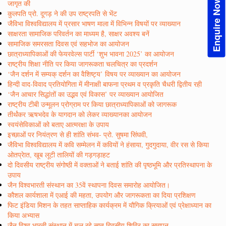
Enquire Now!
जागृत की
कुलपति प्रो. दूगड़ ने की उप राष्ट्रपति से भेंट
जैविभा विश्वविद्यालय में प्रसार भाषण माला में विभिन्न विषयों पर व्याख्यान
साक्षरता सामाजिक परिवर्तन का माध्यम है, साक्षर अवश्य बनें
सामाजिक समरसता दिवस एवं सहभोज का आयोजन
छात्राध्यापिकाओं की फेयरवेल्स पार्टी ‘शुभ भावना 2025’ का आयोजन
राष्ट्रीय शिक्षा नीति पर किया जागरूकता चलचित्र का प्रदर्शन
‘जैन दर्शन में सम्यक् दर्शन का वैशिष्ट्य’ विषय पर व्याख्यान का आयोजन
हिन्दी वाद-विवाद प्रतियोगिता में मीनाक्षी बाफना प्रथम व प्रकृति चैधरी द्वितीय रही
‘जैन आचार सिद्धांतों का उद्भव एवं विकास’ पर व्याख्यान आयोजित
राष्ट्रीय टीबी उन्मूलन प्रोग्राम पर किया छात्राध्यापिकाओं को जागरूक
तीर्थंकर ऋषभदेव के यागदान को लेकर व्याख्यानका आयोजन
स्वयंसेविकाओं को बताए आत्मरक्षा के उपाय
इच्छाओं पर नियंत्रण से ही शांति संभव- प्रो. सुषमा सिंघवी,
जैविभा विश्वविद्यालय में कवि सम्मेलन में कवियों ने हंसाया, गुदगुदाया, वीर रस से किया
ओतप्रेात, खूब लूटी तालियों की गड़गड़ाहट
दो दिवसीय राष्ट्रीय संगोष्ठी में वक्ताओं ने बताई शांति की पृष्ठभूमि और प्रतिस्थापना के
उपाय
जैन विश्वभारती संस्थान का 35वें स्थापना दिवस समारोह आयोजित।
कौशल कार्यशाला में एआई की महता, उपयोग और जागरूकता का दिया प्रशिक्षण
फिट इंडिया मिशन के तहत साप्ताहिक कार्यक्रम में यौगिक क्रियाओं एवं प्रेक्षाध्यान का
किया अभ्यास
जैन विश्व भारती संस्थान में चल रहे सात दिवसीय शिविर का समापन