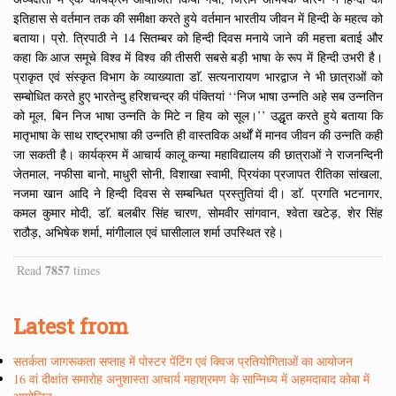
इतिहास से वर्तमान तक की समीक्षा करते हुये वर्तमान भारतीय जीवन में हिन्दी के महत्व को
बताया। प्रो. त्रिपाठी ने 14 सितम्बर को हिन्दी दिवस मनाये जाने की महत्ता बताई और
कहा कि आज समूचे विश्व में विश्व की तीसरी सबसे बड़ी भाषा के रूप में हिन्दी उभरी है।
प्राकृत एवं संस्कृत विभाग के व्याख्याता डाॅ. सत्यनारायण भारद्वाज ने भी छात्राओं को
सम्बोधित करते हुए भारतेन्दु हरिशचन्द्र की पंक्तियां ‘‘निज भाषा उन्नति अहे सब उन्नतिन
को मूल, बिन निज भाषा उन्नति के मिटे न हिय को सूल।’’ उद्धृत करते हुये बताया कि
मातृभाषा के साथ राष्ट्रभाषा की उन्नति ही वास्तविक अर्थों में मानव जीवन की उन्नति कही
जा सकती है। कार्यक्रम में आचार्य कालू कन्या महाविद्यालय की छात्राओं ने राजनन्दिनी
जेतमाल, नफीसा बानो, माधुरी सोनी, विशाखा स्वामी, प्रियंका प्रजापत रीतिका सांखला,
नजमा खान आदि ने हिन्दी दिवस से सम्बन्धित प्रस्तुतियां दी। डाॅ. प्रगति भटनागर,
कमल कुमार मोदी, डाॅ. बलबीर सिंह चारण, सोमवीर सांगवान, श्वेता खटेड़, शेर सिंह
राठौड़, अभिषेक शर्मा, मांगीलाल एवं घासीलाल शर्मा उपस्थित रहे।
7857
Read
times
Latest from
सतर्कता जागरूकता सप्ताह में पोस्टर पेंटिंग एवं क्विज प्रतियोगिताओं का आयोजन
16 वां दीक्षांत समारोह अनुशास्ता आचार्य महाश्रमण के सान्निध्य में अहमदाबाद कोबा में