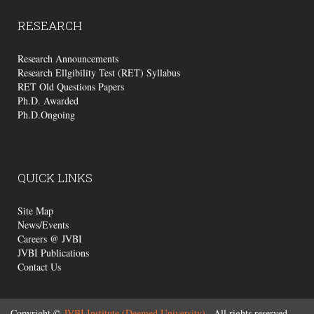
RESEARCH
Research Announcements
Research Ellgibility Test (RET) Syllabus
RET Old Questions Papers
Ph.D. Awarded
Ph.D.Ongoing
QUICK
LINKS
Site Map
News/Events
Careers @ JVBI
JVBI Publications
Contact Us
Copyright ©
JVBI Institute (Deemed University)
, All rights reserved.