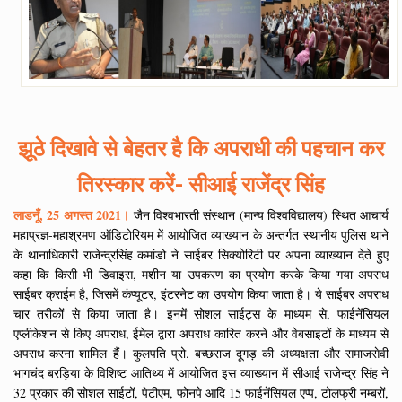
झूठे दिखावे से बेहतर है कि अपराधी की पहचान कर
तिरस्कार करें- सीआई राजेंद्र सिंह
लाडनूँ, 25 अगस्त 2021।
जैन विश्वभारती संस्थान (मान्य विश्वविद्यालय) स्थित आचार्य
महाप्रज्ञ-महाश्रमण ऑडिटोरियम में आयोजित व्याख्यान के अन्तर्गत स्थानीय पुलिस थाने
के थानाधिकारी राजेन्द्रसिंह कमांडो ने साईबर सिक्योरिटी पर अपना व्याख्यान देते हुए
कहा कि किसी भी डिवाइस, मशीन या उपकरण का प्रयोग करके किया गया अपराध
साईबर क्राईम है, जिसमें कंप्यूटर, इंटरनेट का उपयोग किया जाता है। ये साईबर अपराध
चार तरीकों से किया जाता है। इनमें सोशल साईट्स के माध्यम से, फाईनेंसियल
एप्लीकेशन से किए अपराध, ईमेल द्वारा अपराध कारित करने और वेबसाइटों के माध्यम से
अपराध करना शामिल हैं। कुलपति प्रो. बच्छराज दूगड़ की अध्यक्षता और समाजसेवी
भागचंद बरड़िया के विशिष्ट आतिथ्य में आयोजित इस व्याख्यान में सीआई राजेन्द्र सिंह ने
32 प्रकार की सोशल साईटों, पेटीएम, फोनपे आदि 15 फाईनेंसियल एप्प, टोलफ्री नम्बरों,