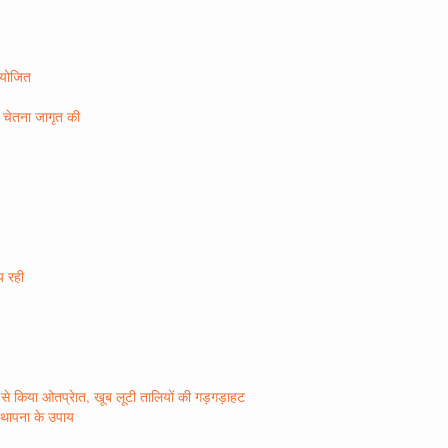
 आयोजित
ण चेतना जागृत की
ीय रही
र रस से किया ओतप्रेात, खूब लूटी तालियों की गड़गड़ाहट
िस्थापना के उपाय