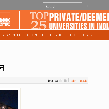
DISTANCE EDUCATION
UGC PUBLIC SELF DISCLOSURE
जन
font size
Print
Email