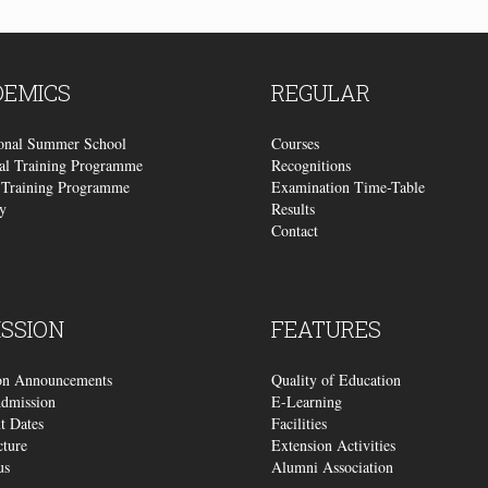
DEMICS
REGULAR
ional Summer School
Courses
al Training Programme
Recognitions
Training Programme
Examination Time-Table
y
Results
Contact
SSION
FEATURES
on Announcements
Quality of Education
dmission
E-Learning
t Dates
Facilities
cture
Extension Activities
us
Alumni Association