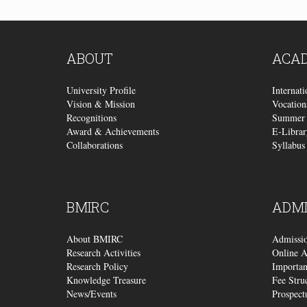
ABOUT
ACA
University Profile
Internat
Vision & Mission
Vocation
Recognitions
Summer 
Award & Achievements
E-Librar
Collaborations
Syllabus
BMIRC
ADMI
About BMIRC
Admissi
Research Activities
Online A
Research Policy
Importan
Knowledge Treasure
Fee Stru
News/Events
Prospect