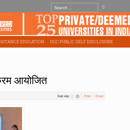
DISTANCE EDUCATION
UGC PUBLIC SELF DISCLOSURE
्यक्रम आयोजित
font size
Print
Email