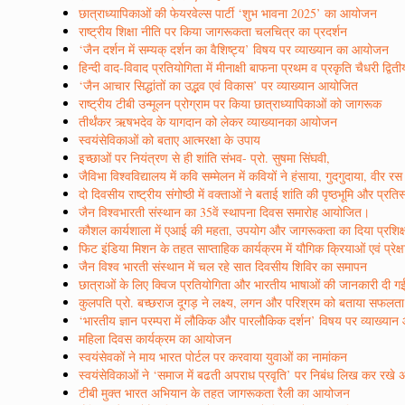
छात्राध्यापिकाओं की फेयरवेल्स पार्टी ‘शुभ भावना 2025’ का आयोजन
राष्ट्रीय शिक्षा नीति पर किया जागरूकता चलचित्र का प्रदर्शन
‘जैन दर्शन में सम्यक् दर्शन का वैशिष्ट्य’ विषय पर व्याख्यान का आयोजन
हिन्दी वाद-विवाद प्रतियोगिता में मीनाक्षी बाफना प्रथम व प्रकृति चैधरी द्वित
‘जैन आचार सिद्धांतों का उद्भव एवं विकास’ पर व्याख्यान आयोजित
राष्ट्रीय टीबी उन्मूलन प्रोग्राम पर किया छात्राध्यापिकाओं को जागरूक
तीर्थंकर ऋषभदेव के यागदान को लेकर व्याख्यानका आयोजन
स्वयंसेविकाओं को बताए आत्मरक्षा के उपाय
इच्छाओं पर नियंत्रण से ही शांति संभव- प्रो. सुषमा सिंघवी,
जैविभा विश्वविद्यालय में कवि सम्मेलन में कवियों ने हंसाया, गुदगुदाया, वी
दो दिवसीय राष्ट्रीय संगोष्ठी में वक्ताओं ने बताई शांति की पृष्ठभूमि और प्रत
जैन विश्वभारती संस्थान का 35वें स्थापना दिवस समारोह आयोजित।
कौशल कार्यशाला में एआई की महता, उपयोग और जागरूकता का दिया प्रशिक
फिट इंडिया मिशन के तहत साप्ताहिक कार्यक्रम में यौगिक क्रियाओं एवं प्रेक्
जैन विश्व भारती संस्थान में चल रहे सात दिवसीय शिविर का समापन
छात्राओं के लिए क्विज प्रतियोगिता और भारतीय भाषाओं की जानकारी दी ग
कुलपति प्रो. बच्छराज दूगड़ ने लक्ष्य, लगन और परिश्रम को बताया सफलत
‘भारतीय ज्ञान परम्परा में लौकिक और पारलौकिक दर्शन’ विषय पर व्याख्या
महिला दिवस कार्यक्रम का आयोजन
स्वयंसेवकों ने माय भारत पोर्टल पर करवाया युवाओं का नामांकन
स्वयंसेविकाओं ने ‘समाज में बढती अपराध प्रवृति’ पर निबंध लिख कर रखे 
टीबी मुक्त भारत अभियान के तहत जागरूकता रैली का आयोजन