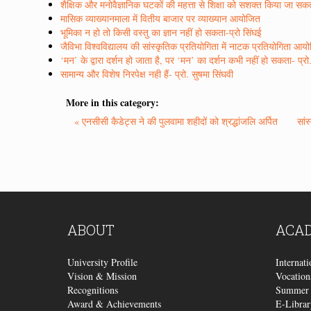
शैक्षिक और मनोवैज्ञानिक घटकों की महत्ता से शिक्षा को सशक्त किया जा सकता
मासिक व्याख्यानमाला में वितीय बाजार पर व्याख्यान आयोजित
भूमिका न हो तो किसी वस्तु का ज्ञान नहीं हो सकता-प्रो सिंघई
जैविभा विश्वविद्यालय की सांस्कृतिक प्रतियोगिता में नाटक प्रतियोगिता आय
‘मन’ के द्वारा दर्शन हो जाता है, पर ‘मन’ का दर्शन कभी नहीं हो सकता- प्रो.
सामान्य और विशेष निरपेक्ष नही हैं- प्रो. सुषमा सिंघवी
More in this category:
« एनसीसी कैडेट्स ने की पुलवामा शहीदों को श्रद्धांजलि अर्पित
सां
ABOUT
ACA
University Profile
Internat
Vision & Mission
Vocation
Recognitions
Summer 
Award & Achievements
E-Librar