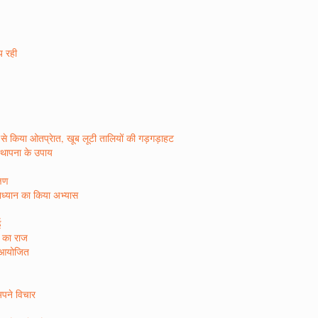
ीय रही
र रस से किया ओतप्रेात, खूब लूटी तालियों की गड़गड़ाहट
िस्थापना के उपाय
्षण
षाध्यान का किया अभ्यास
ई
ा का राज
न आयोजित
अपने विचार