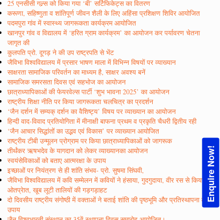
25 एनसीसी गल्र्स को किया गया ‘बी’ सर्टिफिकेट्स का वितरण
करूणा, सहिष्णुता व शांतिपूर्ण जीवन शैली के लिए अहिंसा प्रशिक्षण शिविर आयोजित
पदमपुरा गांव में स्वास्थ्य जागरूकता कार्यक्रम आयोजित
खानपुर गांव व विद्यालय में ‘हरित ग्राम कार्यक्रम’ का आयोजन कर पर्यावरण चेतना
जागृत की
कुलपति प्रो. दूगड़ ने की उप राष्ट्रपति से भेंट
जैविभा विश्वविद्यालय में प्रसार भाषण माला में विभिन्न विषयों पर व्याख्यान
साक्षरता सामाजिक परिवर्तन का माध्यम है, साक्षर अवश्य बनें
सामाजिक समरसता दिवस एवं सहभोज का आयोजन
छात्राध्यापिकाओं की फेयरवेल्स पार्टी ‘शुभ भावना 2025’ का आयोजन
राष्ट्रीय शिक्षा नीति पर किया जागरूकता चलचित्र का प्रदर्शन
‘जैन दर्शन में सम्यक् दर्शन का वैशिष्ट्य’ विषय पर व्याख्यान का आयोजन
हिन्दी वाद-विवाद प्रतियोगिता में मीनाक्षी बाफना प्रथम व प्रकृति चैधरी द्वितीय रही
‘जैन आचार सिद्धांतों का उद्भव एवं विकास’ पर व्याख्यान आयोजित
राष्ट्रीय टीबी उन्मूलन प्रोग्राम पर किया छात्राध्यापिकाओं को जागरूक
Enquire Now!
तीर्थंकर ऋषभदेव के यागदान को लेकर व्याख्यानका आयोजन
स्वयंसेविकाओं को बताए आत्मरक्षा के उपाय
इच्छाओं पर नियंत्रण से ही शांति संभव- प्रो. सुषमा सिंघवी,
जैविभा विश्वविद्यालय में कवि सम्मेलन में कवियों ने हंसाया, गुदगुदाया, वीर रस से किया
ओतप्रेात, खूब लूटी तालियों की गड़गड़ाहट
दो दिवसीय राष्ट्रीय संगोष्ठी में वक्ताओं ने बताई शांति की पृष्ठभूमि और प्रतिस्थापना के
उपाय
जैन विश्वभारती संस्थान का 35वें स्थापना दिवस समारोह आयोजित।