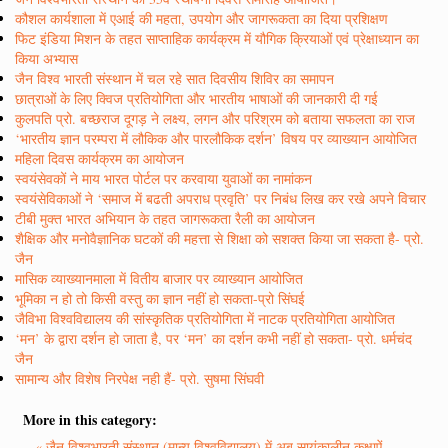
कौशल कार्यशाला में एआई की महता, उपयोग और जागरूकता का दिया प्रशिक्षण
फिट इंडिया मिशन के तहत साप्ताहिक कार्यक्रम में यौगिक क्रियाओं एवं प्रेक्षाध्यान का
किया अभ्यास
जैन विश्व भारती संस्थान में चल रहे सात दिवसीय शिविर का समापन
छात्राओं के लिए क्विज प्रतियोगिता और भारतीय भाषाओं की जानकारी दी गई
कुलपति प्रो. बच्छराज दूगड़ ने लक्ष्य, लगन और परिश्रम को बताया सफलता का राज
‘भारतीय ज्ञान परम्परा में लौकिक और पारलौकिक दर्शन’ विषय पर व्याख्यान आयोजित
महिला दिवस कार्यक्रम का आयोजन
स्वयंसेवकों ने माय भारत पोर्टल पर करवाया युवाओं का नामांकन
स्वयंसेविकाओं ने ‘समाज में बढती अपराध प्रवृति’ पर निबंध लिख कर रखे अपने विचार
टीबी मुक्त भारत अभियान के तहत जागरूकता रैली का आयोजन
शैक्षिक और मनोवैज्ञानिक घटकों की महत्ता से शिक्षा को सशक्त किया जा सकता है- प्रो.
जैन
मासिक व्याख्यानमाला में वितीय बाजार पर व्याख्यान आयोजित
भूमिका न हो तो किसी वस्तु का ज्ञान नहीं हो सकता-प्रो सिंघई
जैविभा विश्वविद्यालय की सांस्कृतिक प्रतियोगिता में नाटक प्रतियोगिता आयोजित
‘मन’ के द्वारा दर्शन हो जाता है, पर ‘मन’ का दर्शन कभी नहीं हो सकता- प्रो. धर्मचंद
जैन
सामान्य और विशेष निरपेक्ष नही हैं- प्रो. सुषमा सिंघवी
More in this category:
« जैन विश्वभारती संस्थान (मान्य विश्वविद्यालय) में अब सायंकालीन कक्षाऐं