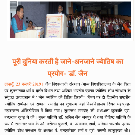
पूरी दुनिया करती है जाने-अनजाने ज्येातिष का
प्रयोग- डाॅ. जैन
लाडनूँ, 23 फरवरी 2019।
जैन विश्वभारती संस्थान (मान्य विश्वविद्यालय) के जैन विद्या
एवं तुलनात्मक धर्म व दर्शन विभाग तथा अखिल भारतीय प्राच्य ज्योतिष शोध संस्थान के
संयुक्त तत्वावधान में ‘‘जैन ज्योतिष की विविध विधायें’’ विषय पर दो दिवसीय राष्ट्रीय
ज्योतिष सम्मेलन एवं सम्मान समारोह का शुभारम्भ यहां विश्वविद्यालय स्थित महाप्रज्ञ-
महाश्रमण ऑडिटोरियम में किया गया। शुभारम्भ समारोह की अध्यक्षता कुलपति प्रो.
बच्छराज दूगड़ ने की। मुख्य अतिथि डाॅ. अनिल जैन जयपुर थे तथा विशिष्ट अतिथि के
रूप में सालासर धाम के डाॅ. नरोत्तम पुजारी, पं. परमानन्द शर्मा, अखिल भारतीय प्राच्य
ज्योतिष शोध संस्थान के अध्यक्ष पं. चन्द्रशेखर शर्मा व प्रो. समणी ऋजुप्रज्ञा थी।