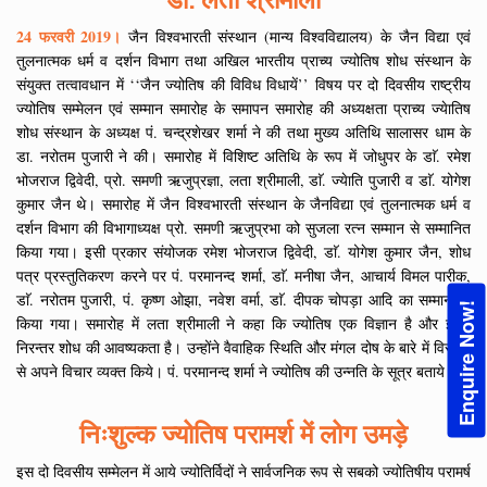
24 फरवरी 2019।
जैन विश्वभारती संस्थान (मान्य विश्वविद्यालय) के जैन विद्या एवं
तुलनात्मक धर्म व दर्शन विभाग तथा अखिल भारतीय प्राच्य ज्योतिष शोध संस्थान के
संयुक्त तत्वावधान में ‘‘जैन ज्योतिष की विविध विधायें’’ विषय पर दो दिवसीय राष्ट्रीय
ज्योतिष सम्मेलन एवं सम्मान समारोह के समापन समारोह की अध्यक्षता प्राच्य ज्येातिष
शोध संस्थान के अध्यक्ष पं. चन्द्रशेखर शर्मा ने की तथा मुख्य अतिथि सालासर धाम के
डा. नरोतम पुजारी ने की। समारोह में विशिष्ट अतिथि के रूप में जोधुपर के डाॅ. रमेश
भोजराज द्विवेदी, प्रो. समणी ऋजुप्रज्ञा, लता श्रीमाली, डाॅ. ज्येाति पुजारी व डाॅ. योगेश
कुमार जैन थे। समारोह में जैन विश्वभारती संस्थान के जैनविद्या एवं तुलनात्मक धर्म व
दर्शन विभाग की विभागाध्यक्ष प्रो. समणी ऋजुप्रभा को सुजला रत्न सम्मान से सम्मानित
किया गया। इसी प्रकार संयोजक रमेश भोजराज द्विवेदी, डाॅ. योगेश कुमार जैन, शोध
पत्र प्रस्तुतिकरण करने पर पं. परमानन्द शर्मा, डाॅ. मनीषा जैन, आचार्य विमल पारीक,
डाॅ. नरोतम पुजारी, पं. कृष्ण ओझा, नवेश वर्मा, डाॅ. दीपक चोपड़ा आदि का सम्मान भी
Enquire Now!
किया गया। समारोह में लता श्रीमाली ने कहा कि ज्योतिष एक विज्ञान है और इसमें
निरन्तर शोध की आवष्यकता है। उन्होंने वैवाहिक स्थिति और मंगल दोष के बारे में विस्तार
से अपने विचार व्यक्त किये। पं. परमानन्द शर्मा ने ज्योतिष की उन्नति के सूत्र बताये।
निःशुल्क ज्योतिष परामर्श में लोग उमड़े
इस दो दिवसीय सम्मेलन में आये ज्योतिर्विदों ने सार्वजनिक रूप से सबको ज्योतिषीय परामर्ष