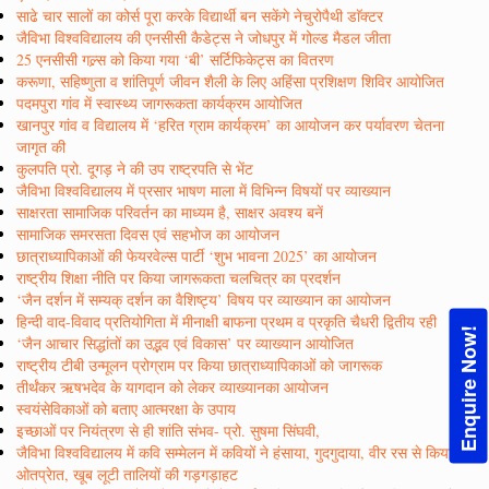
साढे चार सालों का कोर्स पूरा करके विद्यार्थी बन सकेंगे नेचुरोपैथी डाॅक्टर
जैविभा विश्वविद्यालय की एनसीसी कैडेट्स ने जोधपुर में गोल्ड मैडल जीता
25 एनसीसी गल्र्स को किया गया ‘बी’ सर्टिफिकेट्स का वितरण
करूणा, सहिष्णुता व शांतिपूर्ण जीवन शैली के लिए अहिंसा प्रशिक्षण शिविर आयोजित
पदमपुरा गांव में स्वास्थ्य जागरूकता कार्यक्रम आयोजित
खानपुर गांव व विद्यालय में ‘हरित ग्राम कार्यक्रम’ का आयोजन कर पर्यावरण चेतना
जागृत की
कुलपति प्रो. दूगड़ ने की उप राष्ट्रपति से भेंट
जैविभा विश्वविद्यालय में प्रसार भाषण माला में विभिन्न विषयों पर व्याख्यान
साक्षरता सामाजिक परिवर्तन का माध्यम है, साक्षर अवश्य बनें
सामाजिक समरसता दिवस एवं सहभोज का आयोजन
छात्राध्यापिकाओं की फेयरवेल्स पार्टी ‘शुभ भावना 2025’ का आयोजन
राष्ट्रीय शिक्षा नीति पर किया जागरूकता चलचित्र का प्रदर्शन
‘जैन दर्शन में सम्यक् दर्शन का वैशिष्ट्य’ विषय पर व्याख्यान का आयोजन
हिन्दी वाद-विवाद प्रतियोगिता में मीनाक्षी बाफना प्रथम व प्रकृति चैधरी द्वितीय रही
Enquire Now!
‘जैन आचार सिद्धांतों का उद्भव एवं विकास’ पर व्याख्यान आयोजित
राष्ट्रीय टीबी उन्मूलन प्रोग्राम पर किया छात्राध्यापिकाओं को जागरूक
तीर्थंकर ऋषभदेव के यागदान को लेकर व्याख्यानका आयोजन
स्वयंसेविकाओं को बताए आत्मरक्षा के उपाय
इच्छाओं पर नियंत्रण से ही शांति संभव- प्रो. सुषमा सिंघवी,
जैविभा विश्वविद्यालय में कवि सम्मेलन में कवियों ने हंसाया, गुदगुदाया, वीर रस से किया
ओतप्रेात, खूब लूटी तालियों की गड़गड़ाहट