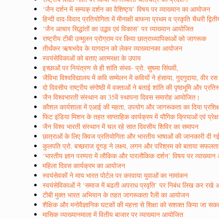
‘जैन दर्शन में सम्यक् दर्शन का वैशिष्ट्य’ विषय पर व्याख्यान का आयोजन
हिन्दी वाद-विवाद प्रतियोगिता में मीनाक्षी बाफना प्रथम व प्रकृति चैधरी द्वित
‘जैन आचार सिद्धांतों का उद्भव एवं विकास’ पर व्याख्यान आयोजित
राष्ट्रीय टीबी उन्मूलन प्रोग्राम पर किया छात्राध्यापिकाओं को जागरूक
तीर्थंकर ऋषभदेव के यागदान को लेकर व्याख्यानका आयोजन
स्वयंसेविकाओं को बताए आत्मरक्षा के उपाय
इच्छाओं पर नियंत्रण से ही शांति संभव- प्रो. सुषमा सिंघवी,
जैविभा विश्वविद्यालय में कवि सम्मेलन में कवियों ने हंसाया, गुदगुदाया, वी
दो दिवसीय राष्ट्रीय संगोष्ठी में वक्ताओं ने बताई शांति की पृष्ठभूमि और प्रत
जैन विश्वभारती संस्थान का 35वें स्थापना दिवस समारोह आयोजित।
कौशल कार्यशाला में एआई की महता, उपयोग और जागरूकता का दिया प्रशिक
फिट इंडिया मिशन के तहत साप्ताहिक कार्यक्रम में यौगिक क्रियाओं एवं प्रेक्
जैन विश्व भारती संस्थान में चल रहे सात दिवसीय शिविर का समापन
छात्राओं के लिए क्विज प्रतियोगिता और भारतीय भाषाओं की जानकारी दी ग
कुलपति प्रो. बच्छराज दूगड़ ने लक्ष्य, लगन और परिश्रम को बताया सफलत
‘भारतीय ज्ञान परम्परा में लौकिक और पारलौकिक दर्शन’ विषय पर व्याख्या
महिला दिवस कार्यक्रम का आयोजन
स्वयंसेवकों ने माय भारत पोर्टल पर करवाया युवाओं का नामांकन
स्वयंसेविकाओं ने ‘समाज में बढती अपराध प्रवृति’ पर निबंध लिख कर रखे 
टीबी मुक्त भारत अभियान के तहत जागरूकता रैली का आयोजन
शैक्षिक और मनोवैज्ञानिक घटकों की महत्ता से शिक्षा को सशक्त किया जा सकता
मासिक व्याख्यानमाला में वितीय बाजार पर व्याख्यान आयोजित