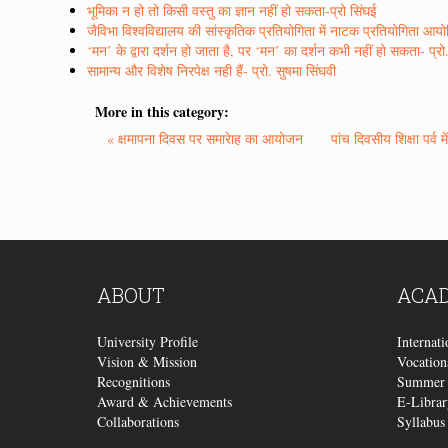
भूमिका न हो तो किसी वस्तु का ज्ञान नहीं हो सकता-प्रो सिंघई
जैविभा विश्वविद्यालय की सांस्कृतिक प्रतियोगिता में नाटक प्रतियोगिता आय
‘मन’ के द्वारा दर्शन हो जाता है, पर ‘मन’ का दर्शन कभी नहीं हो सकता- प्रो.
सामान्य और विशेष निरपेक्ष नही हैं- प्रो. सुषमा सिंघवी
More in this category:
« क्षमापना दिवस पर समारेाह का आयोजन
पांच दिवसीय शिक्षा पर्व 
ABOUT
ACA
University Profile
Internat
Vision & Mission
Vocation
Recognitions
Summer 
Award & Achievements
E-Librar
Collaborations
Syllabus