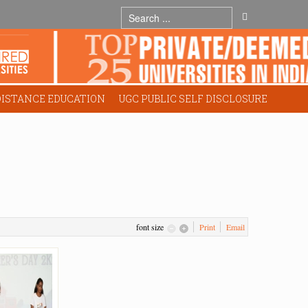
DISTANCE EDUCATION
UGC PUBLIC SELF DISCLOSURE
font size
Print
Email