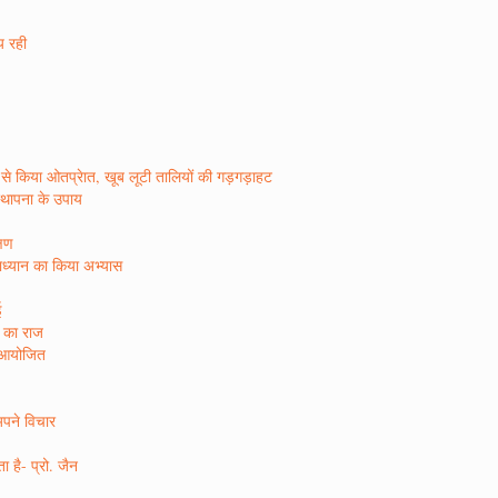
ीय रही
र रस से किया ओतप्रेात, खूब लूटी तालियों की गड़गड़ाहट
िस्थापना के उपाय
्षण
षाध्यान का किया अभ्यास
ई
ा का राज
न आयोजित
अपने विचार
 है- प्रो. जैन