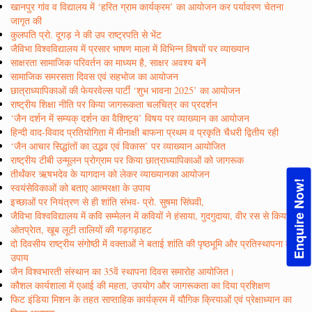
खानपुर गांव व विद्यालय में ‘हरित ग्राम कार्यक्रम’ का आयोजन कर पर्यावरण चेतना
जागृत की
कुलपति प्रो. दूगड़ ने की उप राष्ट्रपति से भेंट
जैविभा विश्वविद्यालय में प्रसार भाषण माला में विभिन्न विषयों पर व्याख्यान
साक्षरता सामाजिक परिवर्तन का माध्यम है, साक्षर अवश्य बनें
सामाजिक समरसता दिवस एवं सहभोज का आयोजन
छात्राध्यापिकाओं की फेयरवेल्स पार्टी ‘शुभ भावना 2025’ का आयोजन
राष्ट्रीय शिक्षा नीति पर किया जागरूकता चलचित्र का प्रदर्शन
‘जैन दर्शन में सम्यक् दर्शन का वैशिष्ट्य’ विषय पर व्याख्यान का आयोजन
हिन्दी वाद-विवाद प्रतियोगिता में मीनाक्षी बाफना प्रथम व प्रकृति चैधरी द्वितीय रही
‘जैन आचार सिद्धांतों का उद्भव एवं विकास’ पर व्याख्यान आयोजित
राष्ट्रीय टीबी उन्मूलन प्रोग्राम पर किया छात्राध्यापिकाओं को जागरूक
तीर्थंकर ऋषभदेव के यागदान को लेकर व्याख्यानका आयोजन
Enquire Now!
स्वयंसेविकाओं को बताए आत्मरक्षा के उपाय
इच्छाओं पर नियंत्रण से ही शांति संभव- प्रो. सुषमा सिंघवी,
जैविभा विश्वविद्यालय में कवि सम्मेलन में कवियों ने हंसाया, गुदगुदाया, वीर रस से किया
ओतप्रेात, खूब लूटी तालियों की गड़गड़ाहट
दो दिवसीय राष्ट्रीय संगोष्ठी में वक्ताओं ने बताई शांति की पृष्ठभूमि और प्रतिस्थापना के
उपाय
जैन विश्वभारती संस्थान का 35वें स्थापना दिवस समारोह आयोजित।
कौशल कार्यशाला में एआई की महता, उपयोग और जागरूकता का दिया प्रशिक्षण
फिट इंडिया मिशन के तहत साप्ताहिक कार्यक्रम में यौगिक क्रियाओं एवं प्रेक्षाध्यान का