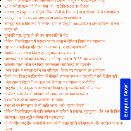
जैविभा विश्वविद्यालय की एनसीसी कैडेट्स ने जोधपुर में गोल्ड मैडल जीता
25 एनसीसी गल्र्स को किया गया ‘बी’ सर्टिफिकेट्स का वितरण
करूणा, सहिष्णुता व शांतिपूर्ण जीवन शैली के लिए अहिंसा प्रशिक्षण शिविर आयोजित
पदमपुरा गांव में स्वास्थ्य जागरूकता कार्यक्रम आयोजित
खानपुर गांव व विद्यालय में ‘हरित ग्राम कार्यक्रम’ का आयोजन कर पर्यावरण चेतना
जागृत की
कुलपति प्रो. दूगड़ ने की उप राष्ट्रपति से भेंट
जैविभा विश्वविद्यालय में प्रसार भाषण माला में विभिन्न विषयों पर व्याख्यान
साक्षरता सामाजिक परिवर्तन का माध्यम है, साक्षर अवश्य बनें
सामाजिक समरसता दिवस एवं सहभोज का आयोजन
छात्राध्यापिकाओं की फेयरवेल्स पार्टी ‘शुभ भावना 2025’ का आयोजन
राष्ट्रीय शिक्षा नीति पर किया जागरूकता चलचित्र का प्रदर्शन
‘जैन दर्शन में सम्यक् दर्शन का वैशिष्ट्य’ विषय पर व्याख्यान का आयोजन
हिन्दी वाद-विवाद प्रतियोगिता में मीनाक्षी बाफना प्रथम व प्रकृति चैधरी द्वितीय रही
‘जैन आचार सिद्धांतों का उद्भव एवं विकास’ पर व्याख्यान आयोजित
Enquire Now!
राष्ट्रीय टीबी उन्मूलन प्रोग्राम पर किया छात्राध्यापिकाओं को जागरूक
तीर्थंकर ऋषभदेव के यागदान को लेकर व्याख्यानका आयोजन
स्वयंसेविकाओं को बताए आत्मरक्षा के उपाय
इच्छाओं पर नियंत्रण से ही शांति संभव- प्रो. सुषमा सिंघवी,
जैविभा विश्वविद्यालय में कवि सम्मेलन में कवियों ने हंसाया, गुदगुदाया, वीर रस से किया
ओतप्रेात, खूब लूटी तालियों की गड़गड़ाहट
दो दिवसीय राष्ट्रीय संगोष्ठी में वक्ताओं ने बताई शांति की पृष्ठभूमि और प्रतिस्थापना के
उपाय