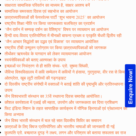
साक्षरता सामाजिक परिवर्तन का माध्यम है, साक्षर अवश्य बनें
सामाजिक समरसता दिवस एवं सहभोज का आयोजन
छात्राध्यापिकाओं की फेयरवेल्स पार्टी ‘शुभ भावना 2025’ का आयोजन
राष्ट्रीय शिक्षा नीति पर किया जागरूकता चलचित्र का प्रदर्शन
‘जैन दर्शन में सम्यक् दर्शन का वैशिष्ट्य’ विषय पर व्याख्यान का आयोजन
हिन्दी वाद-विवाद प्रतियोगिता में मीनाक्षी बाफना प्रथम व प्रकृति चैधरी द्वितीय रही
‘जैन आचार सिद्धांतों का उद्भव एवं विकास’ पर व्याख्यान आयोजित
राष्ट्रीय टीबी उन्मूलन प्रोग्राम पर किया छात्राध्यापिकाओं को जागरूक
तीर्थंकर ऋषभदेव के यागदान को लेकर व्याख्यानका आयोजन
स्वयंसेविकाओं को बताए आत्मरक्षा के उपाय
इच्छाओं पर नियंत्रण से ही शांति संभव- प्रो. सुषमा सिंघवी,
Enquire Now!
जैविभा विश्वविद्यालय में कवि सम्मेलन में कवियों ने हंसाया, गुदगुदाया, वीर रस से किया
ओतप्रेात, खूब लूटी तालियों की गड़गड़ाहट
दो दिवसीय राष्ट्रीय संगोष्ठी में वक्ताओं ने बताई शांति की पृष्ठभूमि और प्रतिस्थापना के
उपाय
जैन विश्वभारती संस्थान का 35वें स्थापना दिवस समारोह आयोजित।
कौशल कार्यशाला में एआई की महता, उपयोग और जागरूकता का दिया प्रशिक्षण
फिट इंडिया मिशन के तहत साप्ताहिक कार्यक्रम में यौगिक क्रियाओं एवं प्रेक्षाध्यान का
किया अभ्यास
जैन विश्व भारती संस्थान में चल रहे सात दिवसीय शिविर का समापन
छात्राओं के लिए क्विज प्रतियोगिता और भारतीय भाषाओं की जानकारी दी गई
कुलपति प्रो. बच्छराज दूगड़ ने लक्ष्य, लगन और परिश्रम को बताया सफलता का राज