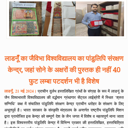
लाडनूँ का जैविभा विश्वविद्यालय का पांडुलिपि संरक्षण
केन्द्र, जहां सोने के अक्षरों की पुस्तक ही नहीं 40
फुट लम्बा पटदर्शन भी है विशेष
लाडनूँ, 21 मई 2024।
प्राचीन दुर्लभ हस्तलिखित ग्रंथों के संग्रह के रूप में लाडनूं के
जैन विश्वभारती विश्वविद्यालय की वर्द्धमान ग्रंथागार सेंट्रल लाईब्रेरी में स्थित ‘श्रुत
सन्निधि’ कक्ष में संचालित पांडुलिपि संरक्षण केन्द्र प्राचीन धरोहर के संरक्षण के लिए
अभूतपूर्व है। भारत सरकार के संस्कृति मंत्रालय के अन्तर्गत राष्ट्रीय पांडुलिपि मिशन
द्वारा प्रायोजित इस केन्द्र को सम्पूर्ण देश के जैन जगत में विशेष व महत्वपूर्ण माना जाता
है। इस विश्वस्तरीय पांडुलिपि केन्द्र में विभिन्न प्रकार की हस्तलिखित, हस्तचित्रित