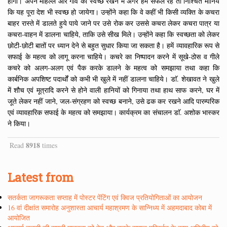
होगी। अपने मौहल्ले और गांव को स्वच्छ रखने में अगर हम सफल रहे तो निश्चित मानिये
कि यह पूरा देश भी स्वच्छ हो जायेगा। उन्होंने कहा कि वे कहीं भी किसी व्यक्ति के कचरा
बाहर रास्ते में डालते हुये पाये जाने पर उसे रोक कर उससे कचरा लेकर कचरा पात्र या
कचरा-वाहन में डालना चाहिये, ताकि उसे सीख मिले। उन्होंने कहा कि स्वच्छता को लेकर
छोटी-छोटी बातों पर ध्यान देने से बहुत सुधार किया जा सकता है। हमें व्यावहारिक रूप से
सफाई के महत्व को लागू करना चाहिये। कचरे का निष्पादन करने में सूखे-ठोस व गीले
कचरे को अलग-अलग एवं पैक करके डालने के महत्व को समझाया तथा कहा कि
कार्बनिक अपशिष्ट पदार्थों को कभी भी खुले में नहीं डालना चाहिये। डाॅ. शेखावत ने खुले
में शौच एवं मूत्रादि करने से होने वाली हानियों को गिनाया तथा हाथ साफ करने, घर में
जूते लेकर नहीं जाने, जल-संग्रहण को स्वच्छ बनाने, उसे ढक कर रखने आदि पारम्परिक
एवं व्यावहारिक सफाई के महत्व को समझाया। कार्यक्रम का संचालन डाॅ. अशोक भास्कर
ने किया।
8918
Read
times
Latest from
सतर्कता जागरूकता सप्ताह में पोस्टर पेंटिंग एवं क्विज प्रतियोगिताओं का आयोजन
16 वां दीक्षांत समारोह अनुशास्ता आचार्य महाश्रमण के सान्निध्य में अहमदाबाद कोबा में
आयोजित