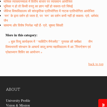
मासिक व्याख्यानमाला में वितीय बाजार पर व्याख्यान आयोजित
भूमिका न हो तो किसी वस्तु का ज्ञान नहीं हो सकता-प्रो सिंघई
जैविभा विश्वविद्यालय की सांस्कृतिक प्रतियोगिता में नाटक प्रतियोगिता आयोजित
‘मन’ के द्वारा दर्शन हो जाता है, पर ‘मन’ का दर्शन कभी नहीं हो सकता- प्रो. धर्मचंद
जैन
सामान्य और विशेष निरपेक्ष नही हैं- प्रो. सुषमा सिंघवी
More in this category:
« बुक रिव्यू कार्यक्रम में ‘‘मार्केटिंग मैनेजमेंट’’ पुस्तक की समीक्षा
जैन
विश्वभारती संस्थान के आचार्य कालू कन्या महाविद्यालय में आॅरियन्टेशन एवं
प्रेक्षाध्यान शिविर का आयोजन »
back to top
ABOUT
University Profile
Vision & Mission