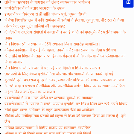
तीर्थंकर ऋषभदेव के यागदान को लेकर व्याख्यानका आयोजन
स्वयंसेविकाओं को बताए आत्मरक्षा के उपाय
इच्छाओं पर नियंत्रण से ही शांति संभव- प्रो. सुषमा सिंघवी,
जैविभा विश्वविद्यालय में कवि सम्मेलन में कवियों ने हंसाया, गुदगुदाया, वीर रस से किया
ओतप्रेात, खूब लूटी तालियों की गड़गड़ाहट
दो दिवसीय राष्ट्रीय संगोष्ठी में वक्ताओं ने बताई शांति की पृष्ठभूमि और प्रतिस्थापना के
उपाय
जैन विश्वभारती संस्थान का 35वें स्थापना दिवस समारोह आयोजित।
कौशल कार्यशाला में एआई की महता, उपयोग और जागरूकता का दिया प्रशिक्षण
फिट इंडिया मिशन के तहत साप्ताहिक कार्यक्रम में यौगिक क्रियाओं एवं प्रेक्षाध्यान का
किया अभ्यास
जैन विश्व भारती संस्थान में चल रहे सात दिवसीय शिविर का समापन
छात्राओं के लिए क्विज प्रतियोगिता और भारतीय भाषाओं की जानकारी दी गई
कुलपति प्रो. बच्छराज दूगड़ ने लक्ष्य, लगन और परिश्रम को बताया सफलता का राज
‘भारतीय ज्ञान परम्परा में लौकिक और पारलौकिक दर्शन’ विषय पर व्याख्यान आयोजित
महिला दिवस कार्यक्रम का आयोजन
स्वयंसेवकों ने माय भारत पोर्टल पर करवाया युवाओं का नामांकन
स्वयंसेविकाओं ने ‘समाज में बढती अपराध प्रवृति’ पर निबंध लिख कर रखे अपने विचार
टीबी मुक्त भारत अभियान के तहत जागरूकता रैली का आयोजन
शैक्षिक और मनोवैज्ञानिक घटकों की महत्ता से शिक्षा को सशक्त किया जा सकता है- प्रो.
जैन
मासिक व्याख्यानमाला में वितीय बाजार पर व्याख्यान आयोजित
भूमिका न हो तो किसी वस्तु का ज्ञान नहीं हो सकता-प्रो सिंघई