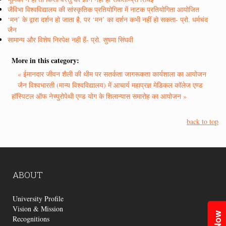
जैविभा विश्वविद्यालय की सांस्कृतिक प्रतियोगिता में नाटक प्रतियोगिता आयोजित
‘मन’ के द्वारा दर्शन हो जाता है, पर ‘मन’ का दर्शन कभी नहीं हो सकता- प्रो. धर्मचंद
जैन
सामान्य और विशेष निरपेक्ष नही हैं- प्रो. सुषमा सिंघवी
More in this category:
« ईमानदार जीवन शैली की थीम पर सतर्कता जागरूकता कार्यशाला का आयोजन
जैन विश्वभारती (मान्य विश्वविद्यालय) में आचार्य महाप्रज्ञ मेडिकल कॉलेज एण्ड
हॉस्पिटल ऑफ नेच्युरोपेथी एण्ड योग के शिलान्यास समारोह का आयोजन »
back to top
ABOUT
University Profile
Vision & Mission
Recognitions