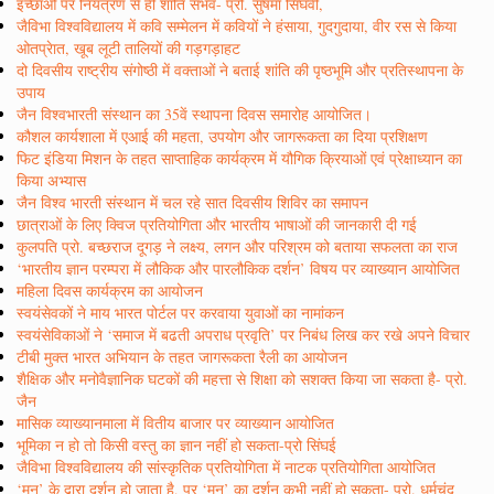
इच्छाओं पर नियंत्रण से ही शांति संभव- प्रो. सुषमा सिंघवी,
जैविभा विश्वविद्यालय में कवि सम्मेलन में कवियों ने हंसाया, गुदगुदाया, वीर रस से किया
ओतप्रेात, खूब लूटी तालियों की गड़गड़ाहट
दो दिवसीय राष्ट्रीय संगोष्ठी में वक्ताओं ने बताई शांति की पृष्ठभूमि और प्रतिस्थापना के
उपाय
जैन विश्वभारती संस्थान का 35वें स्थापना दिवस समारोह आयोजित।
कौशल कार्यशाला में एआई की महता, उपयोग और जागरूकता का दिया प्रशिक्षण
फिट इंडिया मिशन के तहत साप्ताहिक कार्यक्रम में यौगिक क्रियाओं एवं प्रेक्षाध्यान का
किया अभ्यास
जैन विश्व भारती संस्थान में चल रहे सात दिवसीय शिविर का समापन
छात्राओं के लिए क्विज प्रतियोगिता और भारतीय भाषाओं की जानकारी दी गई
कुलपति प्रो. बच्छराज दूगड़ ने लक्ष्य, लगन और परिश्रम को बताया सफलता का राज
‘भारतीय ज्ञान परम्परा में लौकिक और पारलौकिक दर्शन’ विषय पर व्याख्यान आयोजित
महिला दिवस कार्यक्रम का आयोजन
स्वयंसेवकों ने माय भारत पोर्टल पर करवाया युवाओं का नामांकन
स्वयंसेविकाओं ने ‘समाज में बढती अपराध प्रवृति’ पर निबंध लिख कर रखे अपने विचार
टीबी मुक्त भारत अभियान के तहत जागरूकता रैली का आयोजन
शैक्षिक और मनोवैज्ञानिक घटकों की महत्ता से शिक्षा को सशक्त किया जा सकता है- प्रो.
जैन
मासिक व्याख्यानमाला में वितीय बाजार पर व्याख्यान आयोजित
भूमिका न हो तो किसी वस्तु का ज्ञान नहीं हो सकता-प्रो सिंघई
जैविभा विश्वविद्यालय की सांस्कृतिक प्रतियोगिता में नाटक प्रतियोगिता आयोजित
‘मन’ के द्वारा दर्शन हो जाता है, पर ‘मन’ का दर्शन कभी नहीं हो सकता- प्रो. धर्मचंद