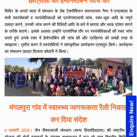
छात्राओं की हेमोग्लोबिन जांच की
शिविर के अगले सत्र में संस्थान के लेब टेक्नीशियन रामनारायण गैणा ने एनएसएस के
सभी स्वयंसेवकों व स्वयंसेविकाओं को प्रयोगशालायी जांच, रक्त-थूक आदि के नमूने
एकत्र करने, उनकी जांच करने की विधियों आदि के बारे में बताया और ब्लड प्रेशर मापने
के तरीके बताये। इसके अलावा उन्होंने प्रायोगिक तौर पर स्वयंसेविकाओं की रक्त जांच
करते हुये उनके रक्त में हेमोग्लोबिन की जांच की और प्रक्रिया को अच्छी तरह से
समझाया। तृतीय चरण में स्वयंसेवियों ने सांस्कृतिक कार्यक्रम प्रसतुत किये। कार्यक्रम
का संचालन छात्रा दिव्यता कोठारी ने किया।
Enquire Now!
मंगलपुरा गांव में स्वास्थ्य जागरूकता रैली निकाल
कर दिया संदेश
6 फरवरी 2020।
जैन विश्वभारती संस्थान (मान्य विश्वविद्यालय) की राष्ट्रीय सेवा
योजना की दोनों इकाइयों के संयुक्त तत्वावधान में चल रहे सात दिवसीय शिविर के