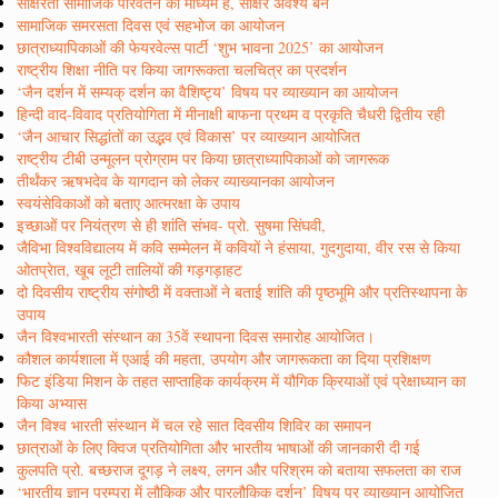
साक्षरता सामाजिक परिवर्तन का माध्यम है, साक्षर अवश्य बनें
सामाजिक समरसता दिवस एवं सहभोज का आयोजन
छात्राध्यापिकाओं की फेयरवेल्स पार्टी ‘शुभ भावना 2025’ का आयोजन
राष्ट्रीय शिक्षा नीति पर किया जागरूकता चलचित्र का प्रदर्शन
‘जैन दर्शन में सम्यक् दर्शन का वैशिष्ट्य’ विषय पर व्याख्यान का आयोजन
हिन्दी वाद-विवाद प्रतियोगिता में मीनाक्षी बाफना प्रथम व प्रकृति चैधरी द्वितीय रही
‘जैन आचार सिद्धांतों का उद्भव एवं विकास’ पर व्याख्यान आयोजित
राष्ट्रीय टीबी उन्मूलन प्रोग्राम पर किया छात्राध्यापिकाओं को जागरूक
तीर्थंकर ऋषभदेव के यागदान को लेकर व्याख्यानका आयोजन
स्वयंसेविकाओं को बताए आत्मरक्षा के उपाय
इच्छाओं पर नियंत्रण से ही शांति संभव- प्रो. सुषमा सिंघवी,
जैविभा विश्वविद्यालय में कवि सम्मेलन में कवियों ने हंसाया, गुदगुदाया, वीर रस से किया
ओतप्रेात, खूब लूटी तालियों की गड़गड़ाहट
दो दिवसीय राष्ट्रीय संगोष्ठी में वक्ताओं ने बताई शांति की पृष्ठभूमि और प्रतिस्थापना के
उपाय
जैन विश्वभारती संस्थान का 35वें स्थापना दिवस समारोह आयोजित।
कौशल कार्यशाला में एआई की महता, उपयोग और जागरूकता का दिया प्रशिक्षण
फिट इंडिया मिशन के तहत साप्ताहिक कार्यक्रम में यौगिक क्रियाओं एवं प्रेक्षाध्यान का
किया अभ्यास
जैन विश्व भारती संस्थान में चल रहे सात दिवसीय शिविर का समापन
छात्राओं के लिए क्विज प्रतियोगिता और भारतीय भाषाओं की जानकारी दी गई
कुलपति प्रो. बच्छराज दूगड़ ने लक्ष्य, लगन और परिश्रम को बताया सफलता का राज
‘भारतीय ज्ञान परम्परा में लौकिक और पारलौकिक दर्शन’ विषय पर व्याख्यान आयोजित