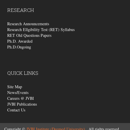
RESEARCH
Research Announcements
Research Ellgibility Test (RET) Syllabus
RET Old Questions Papers
Ph.D. Awarded
Ph.D.Ongoing
QUICK
LINKS
Site Map
News/Events
Careers @ JVBI
JVBI Publications
Contact Us
Copyright ©
JVBI Institute (Deemed University)
, All rights reserved.