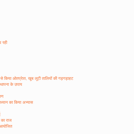
ीय रही
र रस से किया ओतप्रेात, खूब लूटी तालियों की गड़गड़ाहट
िस्थापना के उपाय
्षण
षाध्यान का किया अभ्यास
ई
ा का राज
न आयोजित