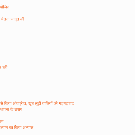
 आयोजित
ण चेतना जागृत की
ीय रही
र रस से किया ओतप्रेात, खूब लूटी तालियों की गड़गड़ाहट
िस्थापना के उपाय
्षण
षाध्यान का किया अभ्यास