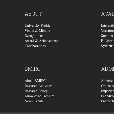
ABOUT
ACA
University Profile
Internat
Vision & Mission
Vocation
Recognitions
Summer 
Award & Achievements
E-Librar
Collaborations
Syllabus
BMIRC
ADMI
About BMIRC
Admissi
Research Activities
Online A
Research Policy
Importan
Knowledge Treasure
Fee Stru
News/Events
Prospect