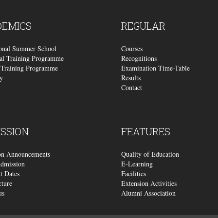
DEMICS
REGULAR
ional Summer School
Courses
al Training Programme
Recognitions
Training Programme
Examination Time-Table
y
Results
Contact
SSION
FEATURES
on Announcements
Quality of Education
dmission
E-Learning
t Dates
Facilities
cture
Extension Activities
us
Alumni Association