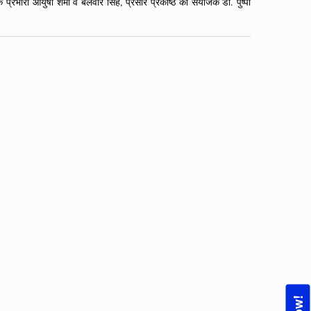
भारी आयुषी शर्मा व बलवीर सिंह, प्रसार प्रकोष्ठ की संयोजक डाॅ. पुष्पा