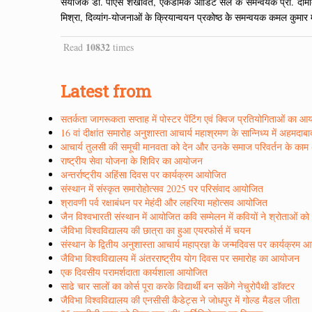
संयोजक डाॅ. पीएस शेखावत, एकेडमिक ऑडिट सेल के समन्वयक प्रो. दामोदर श
मिश्रा, दिव्यांग-योजनाओं के क्रियान्वयन प्रकोष्ठ केे समन्वयक कमल कुमा
10832
Read
times
Latest from
सतर्कता जागरूकता सप्ताह में पोस्टर पेंटिंग एवं क्विज प्रतियोगिताओं का 
16 वां दीक्षांत समारोह अनुशास्ता आचार्य महाश्रमण के सान्निध्य में अहमदाब
आचार्य तुलसी की समूची मानवता को देन और उनके समाज परिवर्तन के काम अद्
राष्ट्रीय सेवा योजना के शिविर का आयोजन
अन्तर्राष्ट्रीय अहिंसा दिवस पर कार्यक्रम आयोजित
संस्थान में संस्कृत समारोहोत्सव 2025 पर परिसंवाद आयोजित
श्रावणी पर्व रक्षाबंधन पर मेहंदी और लहरिया महोत्सव आयोजित
जैन विश्वभारती संस्थान में आयोजित कवि सम्मेलन में कवियों ने श्रोताओं क
जैविभा विश्वविद्यालय की छात्रा का हुआ एयरफोर्स में चयन
संस्थान के द्वितीय अनुशास्ता आचार्य महाप्रज्ञ के जन्मदिवस पर कार्यक्रम
जैविभा विश्वविद्यालय में अंतरराष्ट्रीय योग दिवस पर समारोह का आयोजन
एक दिवसीय परामर्शदाता कार्यशाला आयोजित
साढे चार सालों का कोर्स पूरा करके विद्यार्थी बन सकेंगे नेचुरोपैथी डाॅक्टर
जैविभा विश्वविद्यालय की एनसीसी कैडेट्स ने जोधपुर में गोल्ड मैडल जीता