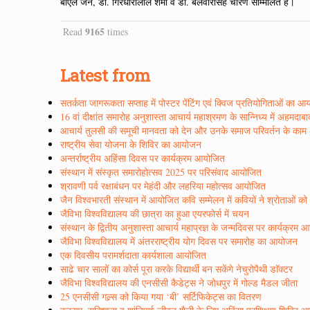
बीएल जैन, डा. गिरधारीलाल शर्मा व डा. बलवीरसिंह चारण सम्मिलित हैं।
9165
Read
times
Latest from
सतर्कता जागरूकता सप्ताह में पोस्टर पेंटिंग एवं क्विज प्रतियोगिताओं का 
16 वां दीक्षांत समारोह अनुशास्ता आचार्य महाश्रमण के सान्निध्य में अहमदाब
आचार्य तुलसी की समूची मानवता को देन और उनके समाज परिवर्तन के काम अद्
राष्ट्रीय सेवा योजना के शिविर का आयोजन
अन्तर्राष्ट्रीय अहिंसा दिवस पर कार्यक्रम आयोजित
संस्थान में संस्कृत समारोहोत्सव 2025 पर परिसंवाद आयोजित
श्रावणी पर्व रक्षाबंधन पर मेहंदी और लहरिया महोत्सव आयोजित
जैन विश्वभारती संस्थान में आयोजित कवि सम्मेलन में कवियों ने श्रोताओं क
जैविभा विश्वविद्यालय की छात्रा का हुआ एयरफोर्स में चयन
संस्थान के द्वितीय अनुशास्ता आचार्य महाप्रज्ञ के जन्मदिवस पर कार्यक्रम
जैविभा विश्वविद्यालय में अंतरराष्ट्रीय योग दिवस पर समारोह का आयोजन
एक दिवसीय परामर्शदाता कार्यशाला आयोजित
साढे चार सालों का कोर्स पूरा करके विद्यार्थी बन सकेंगे नेचुरोपैथी डाॅक्टर
जैविभा विश्वविद्यालय की एनसीसी कैडेट्स ने जोधपुर में गोल्ड मैडल जीता
25 एनसीसी गल्र्स को किया गया ‘बी’ सर्टिफिकेट्स का वितरण