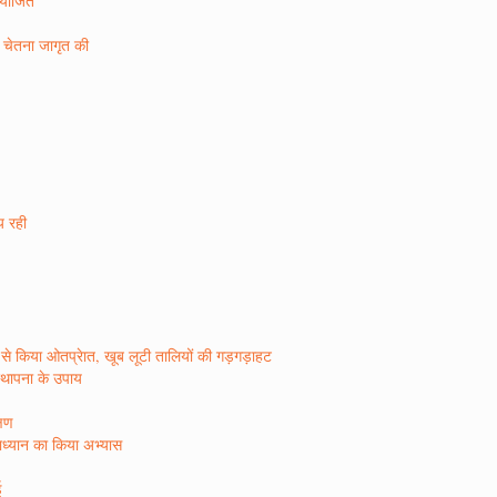
 आयोजित
ण चेतना जागृत की
ीय रही
र रस से किया ओतप्रेात, खूब लूटी तालियों की गड़गड़ाहट
िस्थापना के उपाय
्षण
षाध्यान का किया अभ्यास
ई