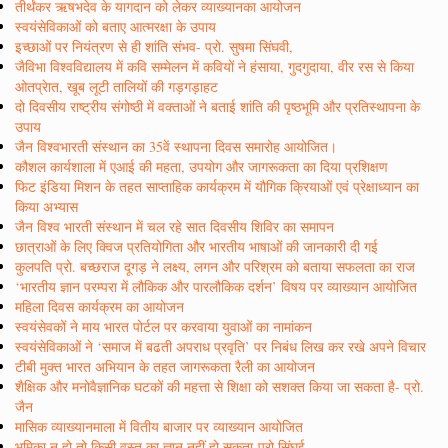
तीर्थंकर ऋषभदेव के यागदान को लेकर व्याख्यानका आयोजन
स्वयंसेविकाओं को बताए आत्मरक्षा के उपाय
इच्छाओं पर नियंत्रण से ही शांति संभव- प्रो. सुषमा सिंघवी,
जैविभा विश्वविद्यालय में कवि सम्मेलन में कवियों ने हंसाया, गुदगुदाया, वीर रस से किया
ओतप्रेात, खूब लूटी तालियों की गड़गड़ाहट
दो दिवसीय राष्ट्रीय संगोष्ठी में वक्ताओं ने बताई शांति की पृष्ठभूमि और प्रतिस्थापना के
उपाय
जैन विश्वभारती संस्थान का 35वें स्थापना दिवस समारोह आयोजित।
कौशल कार्यशाला में एआई की महता, उपयोग और जागरूकता का दिया प्रशिक्षण
फिट इंडिया मिशन के तहत साप्ताहिक कार्यक्रम में यौगिक क्रियाओं एवं प्रेक्षाध्यान का
किया अभ्यास
जैन विश्व भारती संस्थान में चल रहे सात दिवसीय शिविर का समापन
छात्राओं के लिए क्विज प्रतियोगिता और भारतीय भाषाओं की जानकारी दी गई
कुलपति प्रो. बच्छराज दूगड़ ने लक्ष्य, लगन और परिश्रम को बताया सफलता का राज
‘भारतीय ज्ञान परम्परा में लौकिक और पारलौकिक दर्शन’ विषय पर व्याख्यान आयोजित
महिला दिवस कार्यक्रम का आयोजन
स्वयंसेवकों ने माय भारत पोर्टल पर करवाया युवाओं का नामांकन
स्वयंसेविकाओं ने ‘समाज में बढती अपराध प्रवृति’ पर निबंध लिख कर रखे अपने विचार
टीबी मुक्त भारत अभियान के तहत जागरूकता रैली का आयोजन
शैक्षिक और मनोवैज्ञानिक घटकों की महत्ता से शिक्षा को सशक्त किया जा सकता है- प्रो.
जैन
मासिक व्याख्यानमाला में वितीय बाजार पर व्याख्यान आयोजित
भूमिका न हो तो किसी वस्तु का ज्ञान नहीं हो सकता-प्रो सिंघई