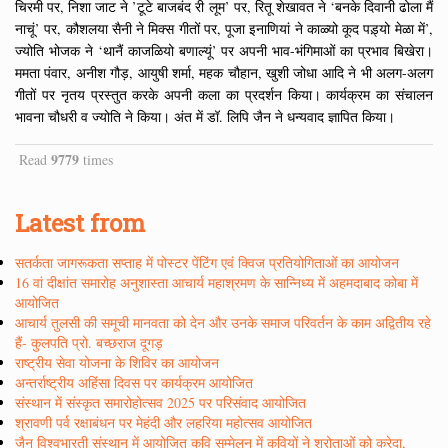
चिरमी पर, निशा जाट ने ’टूटे बाजबंद री लूम’ पर, रितू शेखावत ने ‘बनके दिवानी ढोला मैं
नाचूं’ पर, कौशलया सैनी ने मिक्स गीतों पर, पूजा इनाणियां ने काळ्यो कूद पड़्यो मेळा में’,
ज्योति भोजक ने ‘थानैं काजळियो बणाल्यूं’ पर अपनी भाव-भंगिमाओं का प्रभाव बिखेरा।
ममता पंवार, अनीश गौड़, आयुषी शर्मा, महक चौहान, खुशी जोधा आदि ने भी अलग-अलग
गीतों पर नृतय प्रस्तुत करके अपनी कला का प्रदर्शन किया। कार्यक्रम का संचालन
भावना चौधरी व ज्योति ने किया। अंत में डॉ. लिपि जैन ने धन्यवाद ज्ञापित किया।
9779
Read
times
Latest from
सतर्कता जागरूकता सप्ताह में पोस्टर पेंटिंग एवं क्विज प्रतियोगिताओं का आयोजन
16 वां दीक्षांत समारोह अनुशास्ता आचार्य महाश्रमण के सान्निध्य में अहमदाबाद कोबा में
आयोजित
आचार्य तुलसी की समूची मानवता को देन और उनके समाज परिवर्तन के काम अद्वितीय रहे
हैं- कुलपति प्रो. बच्छराज दूगड़
राष्ट्रीय सेवा योजना के शिविर का आयोजन
अन्तर्राष्ट्रीय अहिंसा दिवस पर कार्यक्रम आयोजित
संस्थान में संस्कृत समारोहोत्सव 2025 पर परिसंवाद आयोजित
श्रावणी पर्व रक्षाबंधन पर मेहंदी और लहरिया महोत्सव आयोजित
जैन विश्वभारती संस्थान में आयोजित कवि सम्मेलन में कवियों ने श्रोताओं को कुरेदा,